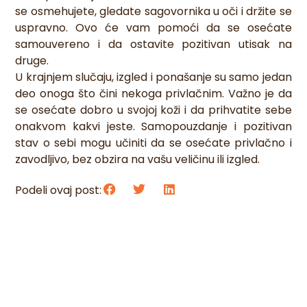
se osmehujete, gledate sagovornika u oči i držite se
uspravno. Ovo će vam pomoći da se osećate
samouvereno i da ostavite pozitivan utisak na
druge.
U krajnjem slučaju, izgled i ponašanje su samo jedan
deo onoga što čini nekoga privlačnim. Važno je da
se osećate dobro u svojoj koži i da prihvatite sebe
onakvom kakvi jeste. Samopouzdanje i pozitivan
stav o sebi mogu učiniti da se osećate privlačno i
zavodljivo, bez obzira na vašu veličinu ili izgled.
Podeli ovaj post: