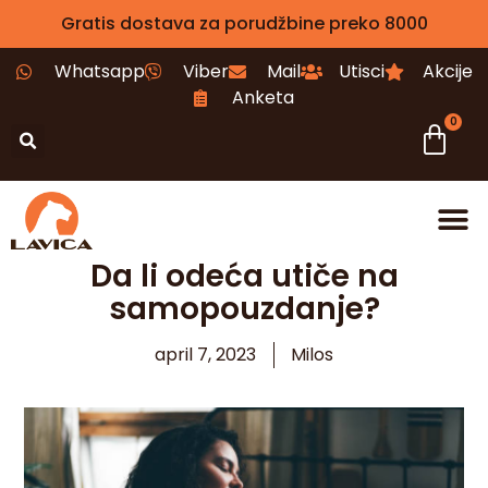
Gratis dostava za porudžbine preko 8000
Whatsapp
Viber
Mail
Utisci
Akcije
Anketa
0
Da li odeća utiče na
samopouzdanje?
april 7, 2023
Milos