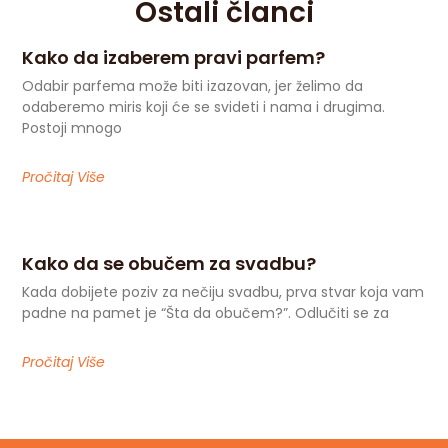
Ostali članci
Kako da izaberem pravi parfem?
Odabir parfema može biti izazovan, jer želimo da
odaberemo miris koji će se svideti i nama i drugima.
Postoji mnogo
Pročitaj Više
Kako da se obučem za svadbu?
Kada dobijete poziv za nečiju svadbu, prva stvar koja vam
padne na pamet je “Šta da obučem?”. Odlučiti se za
Pročitaj Više