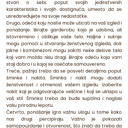
stvari o sebi, poput svojih jedinstvenih
karakteristika i svojih dostignuća, umesto da se
usredsređujete na svoje nedostatke.
Drugo, odeća koju nosite može uticati na vaš izgled i
ponašanje. Birajte garderobu koja je udobna, ali
istovremeno i oblikuje vaše telo. Haljine i suknje
mogu pomoći u stvaranju ženstvenog izgleda, dok
jakne i kombinezoni mogu sakriti neke delove tela
koji vam možda nisu dragi. Birajte odeću koja vam
stoji dobro i u kojoj se osećate samouvereno.
Treće, pažnja treba da se posveti detaljima poput
šminke i nakita. Šminka i nakit mogu dodati
ženstvenost i otmenost vašem izgledu. Izaberite
nakit koji je odgovarajuće veličine i koji se uklapa u
vaš stil. Šminka treba da bude suptilna i naglasi
vašu prirodnu lepotu.
Četvrto, ponašanje igra važnu ulogu u tome kako
nas drugi percipiraju. Važno je pokazati
samopouzdanje i otvorenost, što znači da treba da