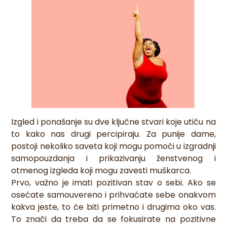
Izgled i ponašanje su dve ključne stvari koje utiču na
to kako nas drugi percipiraju. Za punije dame,
postoji nekoliko saveta koji mogu pomoći u izgradnji
samopouzdanja i prikazivanju ženstvenog i
otmenog izgleda koji mogu zavesti muškarca.
Prvo, važno je imati pozitivan stav o sebi. Ako se
osećate samouvereno i prihvaćate sebe onakvom
kakva jeste, to će biti primetno i drugima oko vas.
To znači da treba da se fokusirate na pozitivne