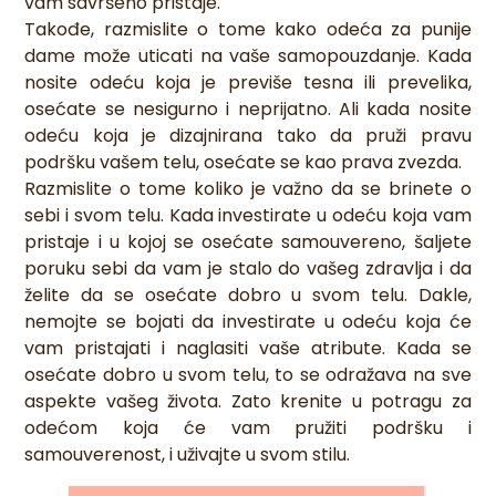
vam savršeno pristaje.
Takođe, razmislite o tome kako odeća za punije
dame može uticati na vaše samopouzdanje. Kada
nosite odeću koja je previše tesna ili prevelika,
osećate se nesigurno i neprijatno. Ali kada nosite
odeću koja je dizajnirana tako da pruži pravu
podršku vašem telu, osećate se kao prava zvezda.
Razmislite o tome koliko je važno da se brinete o
sebi i svom telu. Kada investirate u odeću koja vam
pristaje i u kojoj se osećate samouvereno, šaljete
poruku sebi da vam je stalo do vašeg zdravlja i da
želite da se osećate dobro u svom telu. Dakle,
nemojte se bojati da investirate u odeću koja će
vam pristajati i naglasiti vaše atribute. Kada se
osećate dobro u svom telu, to se odražava na sve
aspekte vašeg života. Zato krenite u potragu za
odećom koja će vam pružiti podršku i
samouverenost, i uživajte u svom stilu.