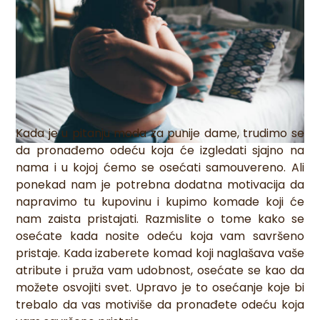
Kada je u pitanju moda za punije dame, trudimo se
da pronađemo odeću koja će izgledati sjajno na
nama i u kojoj ćemo se osećati samouvereno. Ali
ponekad nam je potrebna dodatna motivacija da
napravimo tu kupovinu i kupimo komade koji će
nam zaista pristajati. Razmislite o tome kako se
osećate kada nosite odeću koja vam savršeno
pristaje. Kada izaberete komad koji naglašava vaše
atribute i pruža vam udobnost, osećate se kao da
možete osvojiti svet. Upravo je to osećanje koje bi
trebalo da vas motiviše da pronađete odeću koja