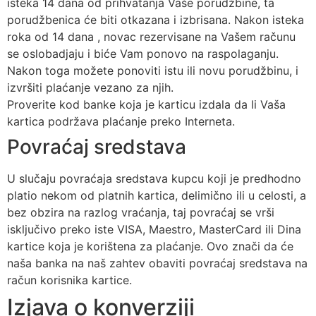
isteka 14 dana od prihvatanja Vaše porudžbine, ta
porudžbenica će biti otkazana i izbrisana. Nakon isteka
roka od 14 dana , novac rezervisane na Vašem računu
se oslobadjaju i biće Vam ponovo na raspolaganju.
Nakon toga možete ponoviti istu ili novu porudžbinu, i
izvršiti plaćanje vezano za njih.
Proverite kod banke koja je karticu izdala da li Vaša
kartica podržava plaćanje preko Interneta.
Povraćaj sredstava
U slučaju povraćaja sredstava kupcu koji je predhodno
platio nekom od platnih kartica, delimično ili u celosti, a
bez obzira na razlog vraćanja, taj povraćaj se vrši
isključivo preko iste VISA, Maestro, MasterCard ili Dina
kartice koja je korištena za plaćanje. Ovo znači da će
naša banka na naš zahtev obaviti povraćaj sredstava na
račun korisnika kartice.
Izjava o konverziji