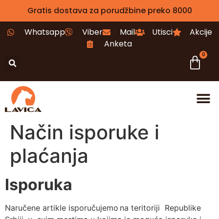
Gratis dostava za porudžbine preko 8000
Whatsapp
Viber
Mail
Utisci
Akcije
Anketa
0
Način isporuke i
plaćanja
Isporuka
Naručene artikle isporučujemo na teritoriji Republike