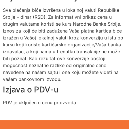
Sva plaćanja biće izvršena u lokalnoj valuti Republike
Srbije – dinar (RSD). Za informativni prikaz cena u
drugim valutama koristi se kurs Narodne Banke Srbije.
Iznos za koji će biti zadužena Vaša platna kartica biće
izražen u Vašoj lokalnoj valuti kroz konverziju u istu po
kursu koji koriste kartičarske organizacije/Vaša banka
izdavalac, a koji nama u trenutku transakcije ne može
biti poznat. Kao rezultat ove konverzije postoji
mogućnost neznatne razlike od originalne cene
navedene na našem sajtu i one koju možete videti na
vašem bankovnom izvodu.
Izjava o PDV-u
PDV je uključen u cenu proizvoda