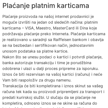
Plaćanje platnim karticama
Plaćanje proizvoda na našoj internet prodavnici je
moguće izvršiti na jedan od sledećih načina: platnim
karticama – VISA, Maestro, MasterCard ili Dina koje
podržavaju plaćanje preko Interneta. Plaćanje karticama
je realizovano u saradnji sa Raiffeisen bankom i obavlja
se na bezbedan i sertifikovan način, jednostavnim
unosom podataka sa platne kartice.
Nakon što se unesu podaci o kartici i potvrdi plaćanje,
banka autorizuje transakciju i time je porudžbina
odobrena i ulazi u dalji proces pripreme za isporuku.
Iznos će biti rezervisan na vašoj kartici (računu) i neće
Vam biti raspoloživ za drugu namenu.
Transkacija će biti kompletirana i iznos skinut sa vašeg
računa tek kada su proizvodi pripremljeni za transport i
predati kurirskoj službi. U slučaju da se plaćanje ne
kompletira, odnosno iznos se ne skine sa računa do