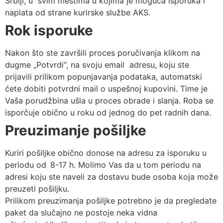
Srbiji, u svim mestima u kojima je moguća isporuka i
naplata od strane kurirske službe AKS.
Rok isporuke
Nakon što ste završili proces poručivanja klikom na
dugme „Potvrdi“, na svoju email adresu, koju ste
prijavili prilikom popunjavanja podataka, automatski
ćete dobiti potvrdni mail o uspešnoj kupovini. Time je
Vaša porudžbina ušla u proces obrade i slanja. Roba se
isporčuje obično u roku od jednog do pet radnih dana.
Preuzimanje pošiljke
Kuriri pošiljke obično donose na adresu za isporuku u
periodu od 8-17 h. Molimo Vas da u tom periodu na
adresi koju ste naveli za dostavu bude osoba koja može
preuzeti pošiljku.
Prilikom preuzimanja pošiljke potrebno je da pregledate
paket da slučajno ne postoje neka vidna