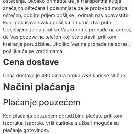
oštećenja. Ukoliko primetite da je transportna kutija
značajno oštećena i posumnjate da je proizvod možda
oštećen, odbijte prijem pošiljke i odmah nas obavestite.
Kurir pokušava svaku pošiljku da uruči dva puta.
Uobičajeno je da ukoliko Vas kurir ne pronađe na adresi,
da Vas pozove na telefon koji ste ostavili prilikom
kreiranja porudžbine. Ukoliko Vas ne pronađe na adresi,
pošiljka će se vratiti nama.
Cena dostave
Cena dostave je 480 dinara preko AKS kuriske službe.
Načini plaćanja
Plaćanje pouzećem
Kod plaćanja pouzećem porudžbinu plaćate prilikom
isporuke. Isporuku vrši kurirska služba i moguća su
plaćanja gotovinom.