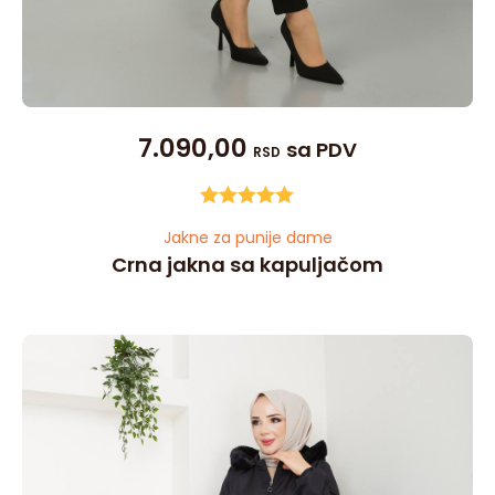
7.090,00
sa PDV
RSD
Ocenjeno
Jakne za punije dame
sa
5.00
od
5
Crna jakna sa kapuljačom