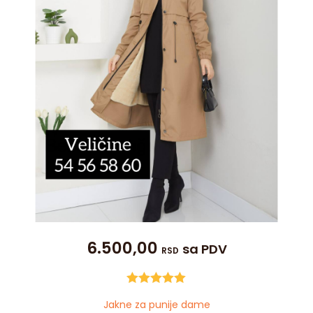
6.500,00
sa PDV
RSD
Ocenjeno
Jakne za punije dame
sa
5.00
od