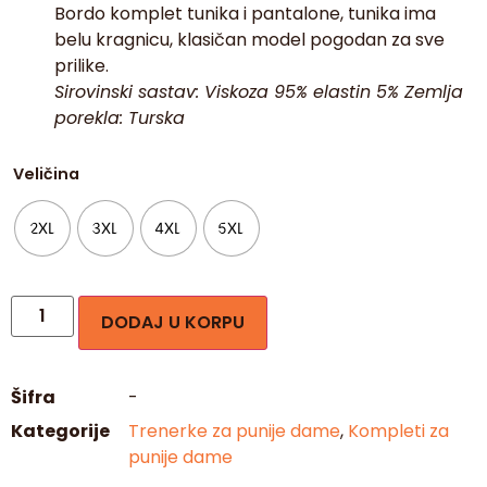
Bordo komplet tunika i pantalone, tunika ima
belu kragnicu, klasičan model pogodan za sve
prilike.
Sirovinski sastav: Viskoza 95% elastin 5% Zemlja
porekla: Turska
Veličina
2XL
3XL
4XL
5XL
DODAJ U KORPU
Šifra
-
Kategorije
Trenerke za punije dame
,
Kompleti za
punije dame