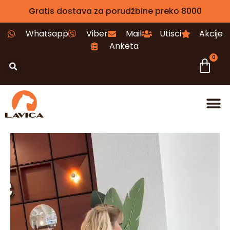
Gratis dostava za porudžbine preko 8000
Whatsapp
Viber
Mail
Utisci
Akcije
Anketa
0