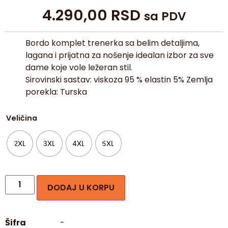
4.290,00
RSD
sa PDV
Bordo komplet trenerka sa belim detaljima,
lagana i prijatna za nošenje idealan izbor za sve
dame koje vole ležeran stil.
Sirovinski sastav: viskoza 95 % elastin 5% Zemlja
porekla: Turska
Veličina
2XL
3XL
4XL
5XL
DODAJ U KORPU
Šifra
-