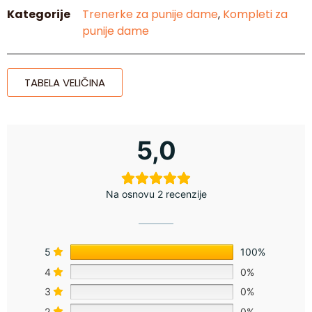
Kategorije
Trenerke za punije dame
,
Kompleti za
punije dame
TABELA VELIČINA
5,0
Na osnovu 2 recenzije
5
100%
4
0%
3
0%
2
0%