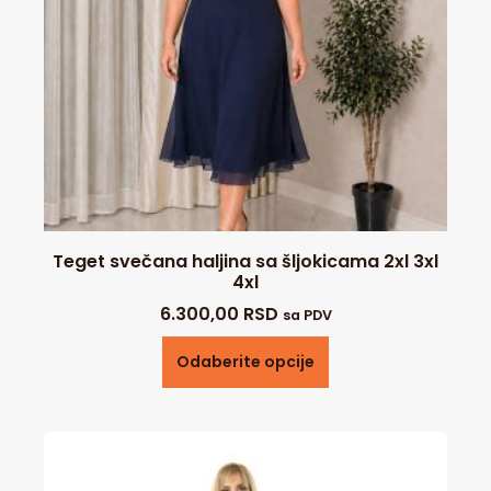
Teget svečana haljina sa šljokicama 2xl 3xl
4xl
6.300,00
RSD
sa PDV
Odaberite opcije