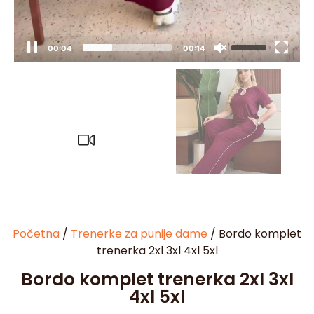
00:05
00:14
Početna
/
Trenerke za punije dame
/ Bordo komplet
trenerka 2xl 3xl 4xl 5xl
Bordo komplet trenerka 2xl 3xl
4xl 5xl