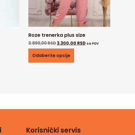
Roze trenerka plus size
3.890,00
RSD
3.300,00
RSD
sa PDV
Odaberite opcije
i
Korisnički servis