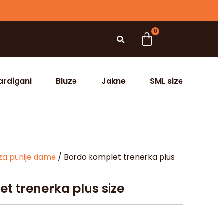
0
ardigani
Bluze
Jakne
SML size
za punije dame
/ Bordo komplet trenerka plus
t trenerka plus size