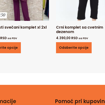
sti svečani komplet xl 2xl
Crni komplet sa cvetnim
dezenom
0
RSD
4.390,00
RSD
sa PDV
sa PDV
ite opcije
Odaberite opcije
macije
Pomoć pri kupovin