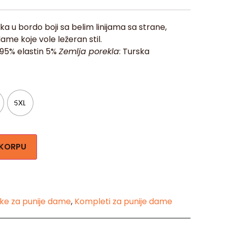
a u bordo boji sa belim linijama sa strane,
ame koje vole ležeran stil.
a 95% elastin 5%
Zemlja porekla
: Turska
5XL
 KORPU
ke za punije dame
,
Kompleti za punije dame