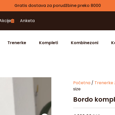
Gratis dostava za porudžbine preko 8000
Akcije
Anketa
Trenerke
Kompleti
Kombinezoni
K
Početna
/
Trenerke 
size
Bordo komple