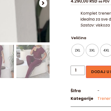
4.290,00
RSD
sa PDV
Komplet trenerk
idealna za sve d
Sastav
: viskoz
Veličina
2XL
3XL
4XL
DODAJ U
Šifra
-
Kategorije
Trener