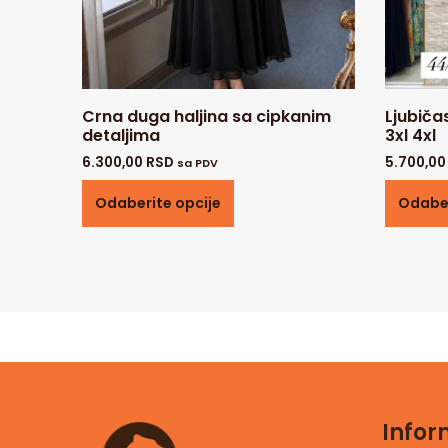
Crna duga haljina sa cipkanim
Ljubiča
detaljima
3xl 4xl
6.300,00
RSD
5.700,0
sa PDV
Odaberite opcije
Odaber
Infor