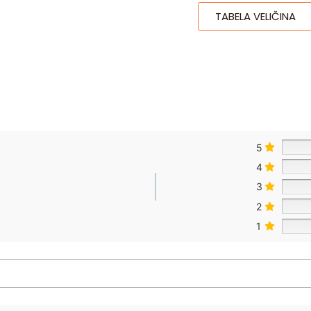
TABELA VELIČINA
5
4
3
2
1