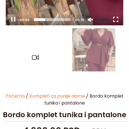
00:05
00:15
Početna
/
Kompleti za punije dame
/ Bordo komplet
tunika i pantalone
Bordo komplet tunika i pantalone