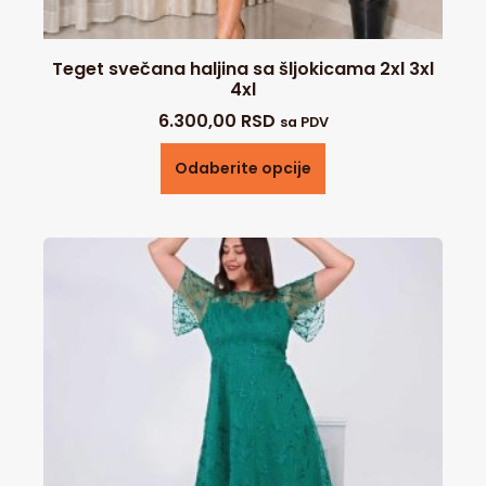
Teget svečana haljina sa šljokicama 2xl 3xl
4xl
6.300,00
RSD
sa PDV
Odaberite opcije