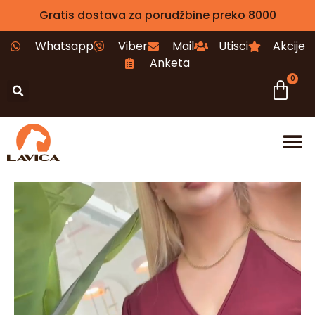
Gratis dostava za porudžbine preko 8000
Whatsapp
Viber
Mail
Utisci
Akcije
Anketa
0