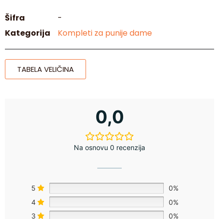
Šifra
-
Kategorija
Kompleti za punije dame
TABELA VELIČINA
0,0
Na osnovu 0 recenzija
5
0%
4
0%
3
0%