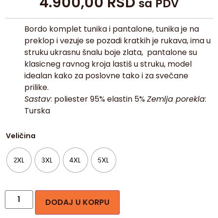
4.900,00
RSD
sa PDV
Bordo komplet tunika i pantalone, tunika je na
preklop i vezuje se pozadi kratkih je rukava, ima u
struku ukrasnu šnalu boje zlata, pantalone su
klasicneg ravnog kroja lastiš u struku, model
idealan kako za poslovne tako i za svečane
prilike.
Sastav
: poliester 95% elastin 5%
Zemlja porekla
:
Turska
Veličina
2XL
3XL
4XL
5XL
DODAJ U KORPU