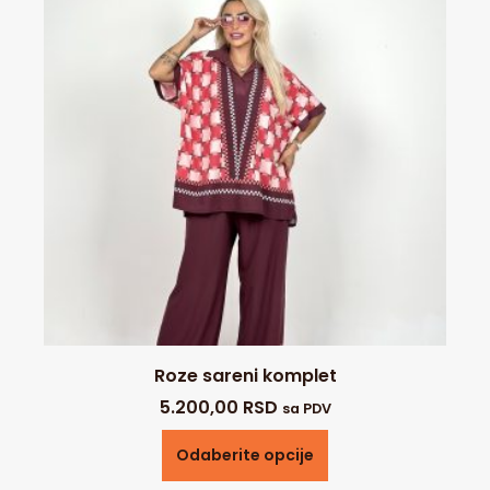
Roze sareni komplet
5.200,00
RSD
sa PDV
Odaberite opcije