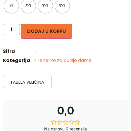
XL
2XL
3XL
6XL
DODAJ U KORPU
Šifra
-
Kategorija
Trenerke za punije dame
TABELA VELIČINA
0,0
Na osnovu 0 recenzija