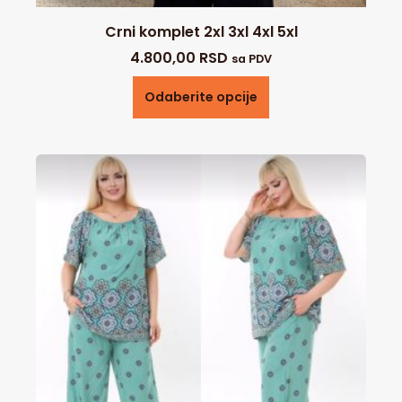
Crni komplet 2xl 3xl 4xl 5xl
4.800,00
RSD
sa PDV
Odaberite opcije