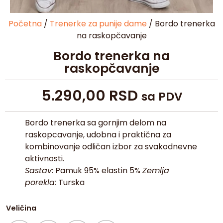
Početna
/
Trenerke za punije dame
/ Bordo trenerka
na raskopčavanje
Bordo trenerka na
raskopčavanje
5.290,00
RSD
sa PDV
Bordo trenerka sa gornjim delom na
raskopcavanje, udobna i praktična za
kombinovanje odličan izbor za svakodnevne
aktivnosti.
Sastav
: Pamuk 95% elastin 5%
Zemlja
porekla:
Turska
Veličina