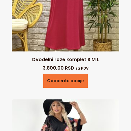
Dvodelni roze komplet S M L
3.800,00
RSD
sa PDV
Odaberite opcije