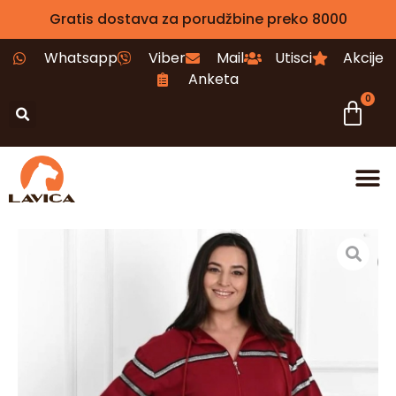
Gratis dostava za porudžbine preko 8000
Whatsapp
Viber
Mail
Utisci
Akcije
Anketa
0