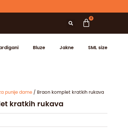
0
ardigani
Bluze
Jakne
SML size
za punije dame
/ Braon komplet kratkih rukava
et kratkih rukava