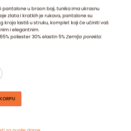
i pantalone u braon boji, tunika ima ukrasnu
oje zlata i kratkih je rukava, pantalone su
 kroja lastiš u struku, komplet koji će učiniti vaš
ranim i elegantnim.
a 65% poliester 30% elastin 5%
Zemlja porekla
:
 KORPU
ti za punije dame