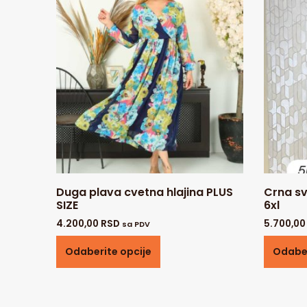
Duga plava cvetna hlajina PLUS
Crna sv
SIZE
6xl
4.200,00
RSD
5.700,0
sa PDV
Odaberite opcije
Odaber