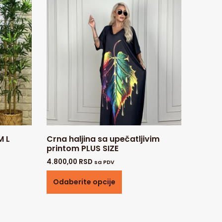
M L
Crna haljina sa upečatljivim
printom PLUS SIZE
4.800,00
RSD
sa PDV
Odaberite opcije