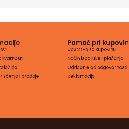
macije
Pomoć pri kupovin
lovi
Uputstvo za kupovinu
privatnosti
Način isporuke i plaćanja
 kolačića
Odricanje od odgovornosti
orišćenja i prodaje
Reklamacija