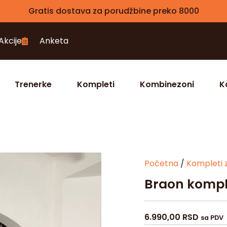
Gratis dostava za porudžbine preko 8000
Akcije
Anketa
Trenerke
Kompleti
Kombinezoni
K
Početna
/
Kompleti 
Braon kompl
6.990,00
RSD
sa PDV