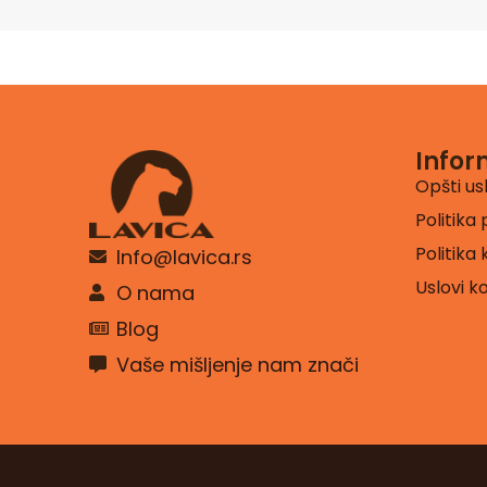
Infor
Opšti us
Politika 
Politika
Info@lavica.rs
Uslovi k
O nama
Blog
Vaše mišljenje nam znači