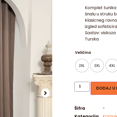
Komplet tunika 
šnalu u struku b
klasicneg ravnog
izgled sofistici
Sastav
: viskoz
Turska
Veličina
2XL
3XL
4XL
DODAJ U
Šifra
-
Kategorija
Komple