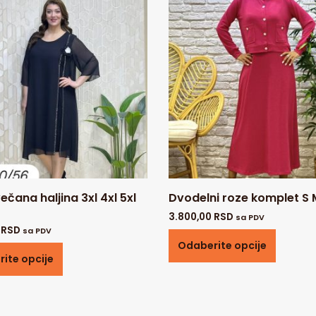
ečana haljina 3xl 4xl 5xl
Dvodelni roze komplet S 
3.800,00
RSD
sa PDV
0
RSD
sa PDV
Odaberite opcije
ite opcije