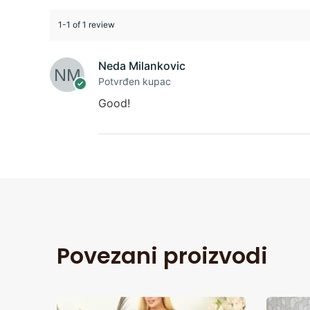
1-1 of 1 review
Neda Milankovic
Potvrđen kupac
Good!
Povezani proizvodi