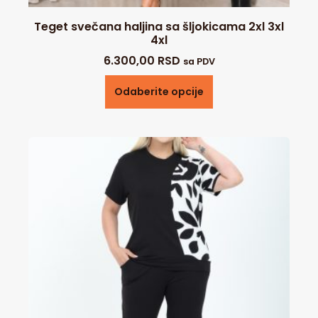
Teget svečana haljina sa šljokicama 2xl 3xl
4xl
6.300,00
RSD
sa PDV
Odaberite opcije