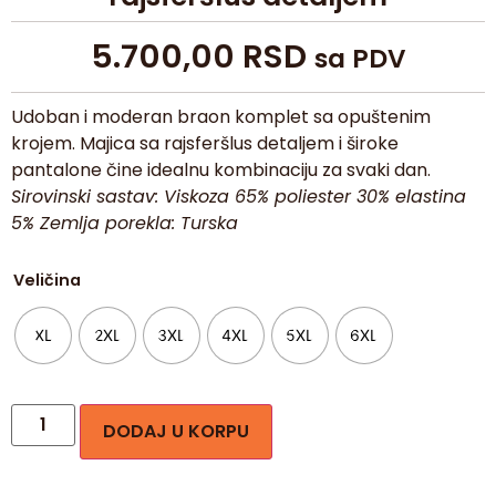
5.700,00
RSD
sa PDV
Udoban i moderan braon komplet sa opuštenim
krojem. Majica sa rajsferšlus detaljem i široke
pantalone čine idealnu kombinaciju za svaki dan.
Sirovinski sastav: Viskoza 65% poliester 30% elastina
5% Zemlja porekla: Turska
Veličina
XL
2XL
3XL
4XL
5XL
6XL
DODAJ U KORPU