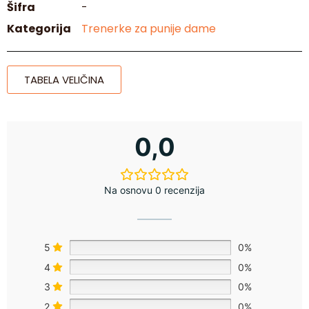
Šifra
-
Kategorija
Trenerke za punije dame
TABELA VELIČINA
0,0
Na osnovu 0 recenzija
5
0%
4
0%
3
0%
2
0%