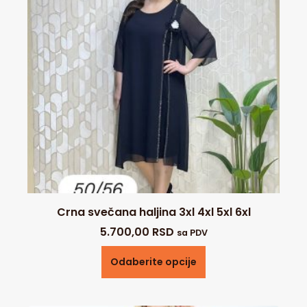
Crna svečana haljina 3xl 4xl 5xl 6xl
5.700,00
RSD
sa PDV
Odaberite opcije