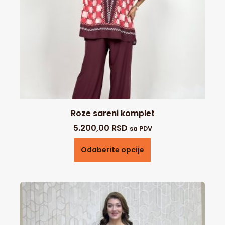
Roze sareni komplet
5.200,00
RSD
sa PDV
Odaberite opcije