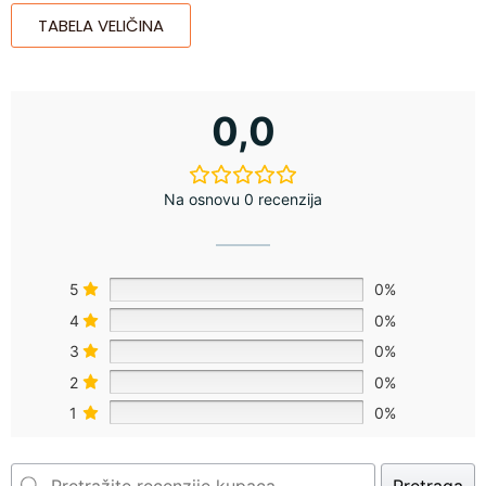
TABELA VELIČINA
0,0
Na osnovu 0 recenzija
5
0%
4
0%
3
0%
2
0%
1
0%