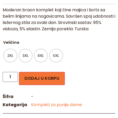
Moderan braon komplet koji čine majica i šorts sa
belim linijama na nogavicama. Savršen spoj udobnosti i
ležernog stila za svaki dan. Sirovinski sastav: 95%
viskoza, 5% elastin. Zemlja porekla: Turska
Veličina
2XL
3XL
4XL
5XL
DODAJ U KORPU
Šifra
-
Kategorija
Kompleti za punije dame