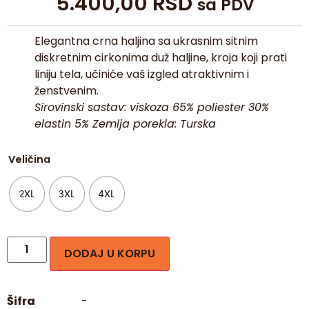
5.400,00
RSD
sa PDV
Elegantna crna haljina sa ukrasnim sitnim
diskretnim cirkonima duž haljine, kroja koji prati
liniju tela, učiniće vaš izgled atraktivnim i
ženstvenim.
Sirovinski sastav: viskoza 65% poliester 30%
elastin 5% Zemlja porekla: Turska
Veličina
2XL
3XL
4XL
DODAJ U KORPU
Šifra
-