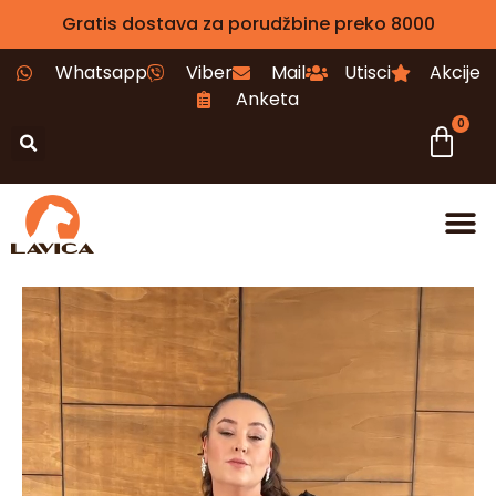
Gratis dostava za porudžbine preko 8000
Whatsapp
Viber
Mail
Utisci
Akcije
Anketa
0