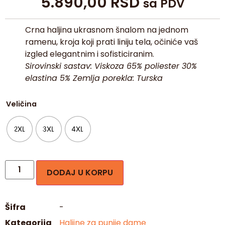
5.890,00
RSD
sa PDV
Crna haljina ukrasnom šnalom na jednom
ramenu, kroja koji prati liniju tela, očiniće vaš
izgled elegantnim i sofisticiranim.
Sirovinski sastav: Viskoza 65% poliester 30%
elastina 5% Zemlja porekla: Turska
Veličina
2XL
3XL
4XL
DODAJ U KORPU
Šifra
-
Kategorija
Haljine za punije dame