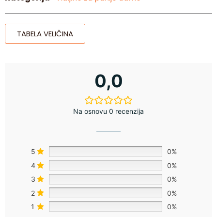
TABELA VELIČINA
0,0
Na osnovu 0 recenzija
5
0%
4
0%
3
0%
2
0%
1
0%