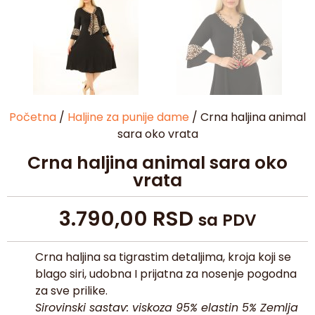
Početna
/
Haljine za punije dame
/ Crna haljina animal
sara oko vrata
Crna haljina animal sara oko
vrata
3.790,00
RSD
sa PDV
Crna haljina sa tigrastim detaljima, kroja koji se
blago siri, udobna I prijatna za nosenje pogodna
za sve prilike.
Sirovinski sastav: viskoza 95% elastin 5% Zemlja