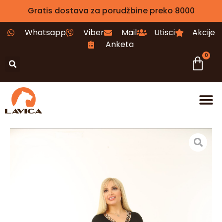
Gratis dostava za porudžbine preko 8000
Whatsapp
Viber
Mail
Utisci
Akcije
Anketa
0