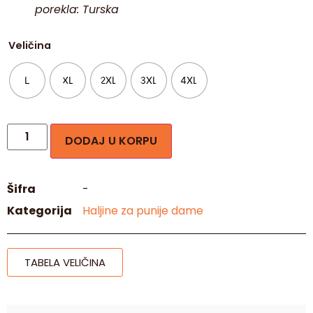
porekla: Turska
Veličina
L
XL
2XL
3XL
4XL
DODAJ U KORPU
Šifra
-
Kategorija
Haljine za punije dame
TABELA VELIČINA