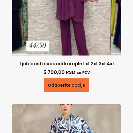
Ljubičasti svečani komplet xl 2xl 3xl 4xl
5.700,00
RSD
sa PDV
Odaberite opcije