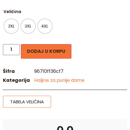
Veličina
2XL
3XL
4XL
DODAJ U KORPU
Šifra
96710ff36cf7
Kategorija
Haljine za punije dame
TABELA VELIČINA
0,0