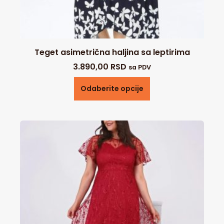
Teget asimetrična haljina sa leptirima
3.890,00
RSD
sa PDV
Odaberite opcije