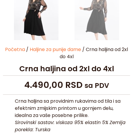
Početna
/
Haljine za punije dame
/ Crna haljina od 2xl
do 4xl
Crna haljina od 2xl do 4xl
4.490,00
RSD
sa PDV
Crna haljina sa providnim rukavima od tila i sa
efektnim zmijskim printom u gornjem delu,
idealna za vaše posebne prilike.
Sirovinski sastav: viskoza 95% elastin 5%
Zemlja
porekla: Turska