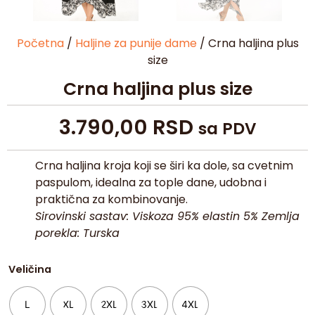
Početna
/
Haljine za punije dame
/ Crna haljina plus
size
Crna haljina plus size
3.790,00
RSD
sa PDV
Crna haljina kroja koji se širi ka dole, sa cvetnim
paspulom, idealna za tople dane, udobna i
praktična za kombinovanje.
Sirovinski sastav: Viskoza 95% elastin 5% Zemlja
porekla: Turska
Veličina
L
XL
2XL
3XL
4XL