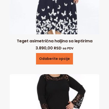
Teget asimetrična haljina sa leptirima
3.890,00
RSD
sa PDV
Odaberite opcije