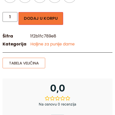
DODAJ U KORPU
Šifra
1f2b1fc789e8
Kategorija
Haljine za punije dame
TABELA VELIČINA
0,0
Na osnovu 0 recenzija