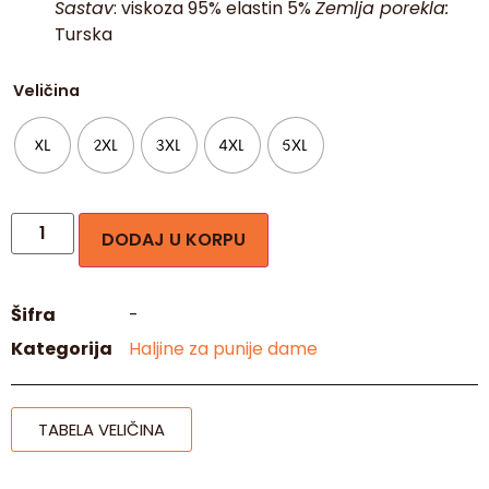
Sastav
: viskoza 95% elastin 5%
Zemlja porekla:
Turska
Veličina
XL
2XL
3XL
4XL
5XL
DODAJ U KORPU
Šifra
-
Kategorija
Haljine za punije dame
TABELA VELIČINA