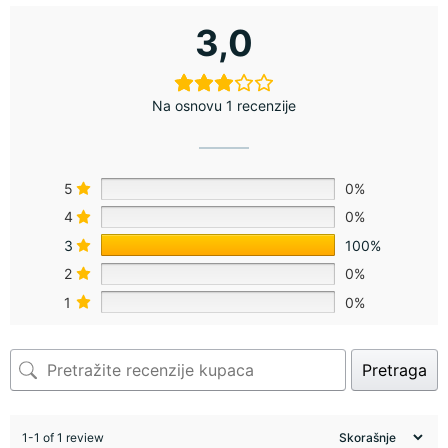
3,0
Na osnovu 1 recenzije
5
0%
4
0%
3
100%
2
0%
1
0%
Pretraga
1-1 of 1 review