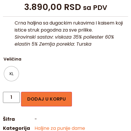
3.890,00
RSD
sa PDV
Crna haljina sa dugackim rukavima I kaisem koji
istice struk pogodna za sve prilike.
Sirovinski sastav: viskoza 35% poliester 60%
elastin 5% Zemlja porekla: Turska
Veličina
XL
DODAJ U KORPU
Šifra
-
Kategorija
Haljine za punije dame