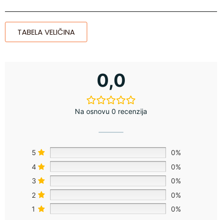
TABELA VELIČINA
0,0
Na osnovu 0 recenzija
5
0%
4
0%
3
0%
2
0%
1
0%