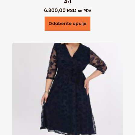
4xl
6.300,00
RSD
sa PDV
Odaberite opcije