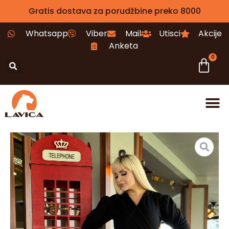
Gratis dostava za porudžbine preko 8000
Whatsapp
Viber
Mail
Utisci
Akcije
Anketa
0