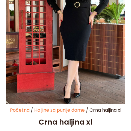
Početna
/
Haljine za punije dame
/ Crna haljina xl
Crna haljina xl