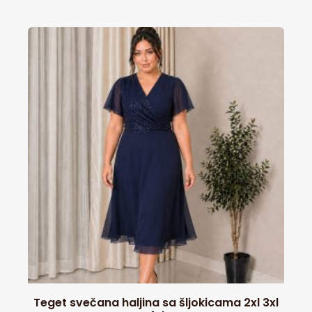
Teget svečana haljina sa šljokicama 2xl 3xl