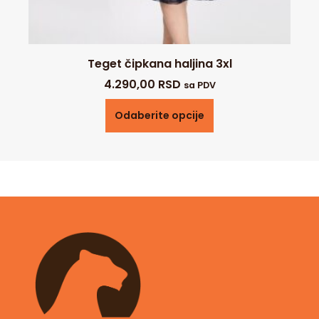
Teget čipkana haljina 3xl
4.290,00
RSD
sa PDV
Odaberite opcije