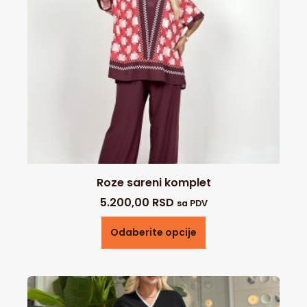
Roze sareni komplet
5.200,00
RSD
sa PDV
Odaberite opcije