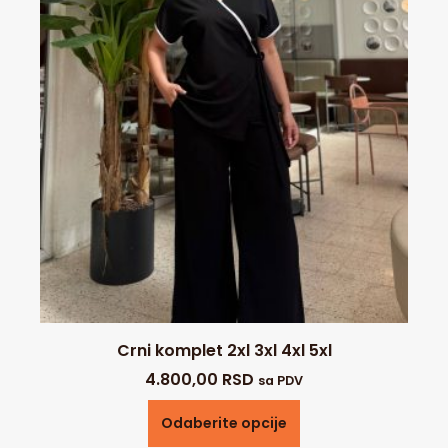
Crni komplet 2xl 3xl 4xl 5xl
4.800,00
RSD
sa PDV
Odaberite opcije