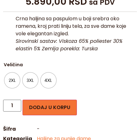
5.890,00
RSD
sa PDV
Crna haljina sa paspulom u boji srebra oko
ramena, kroj prati liniju tela, za sve dame koje
vole elegantan izgled.
Sirovinski sastav: Viskoza 65% poliester 30%
elastin 5% Zemlja porekla: Turska
Veličina
2XL
3XL
4XL
DODAJ U KORPU
Šifra
-
Kategorija
Haljine za punije dame