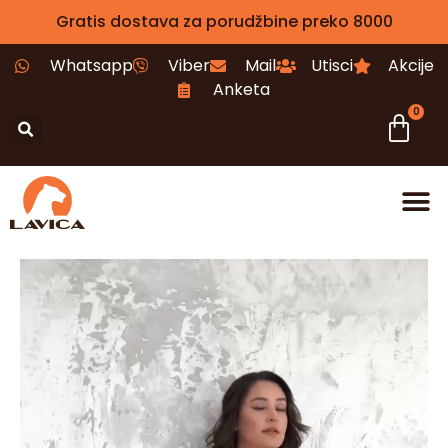
Gratis dostava za porudžbine preko 8000
Whatsapp
Viber
Mail
Utisci
Akcije
Anketa
0