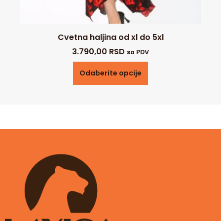
Cvetna haljina od xl do 5xl
3.790,00
RSD
sa PDV
Odaberite opcije