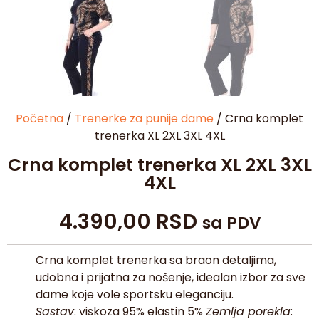
Početna
/
Trenerke za punije dame
/ Crna komplet
trenerka XL 2XL 3XL 4XL
Crna komplet trenerka XL 2XL 3XL
4XL
4.390,00
RSD
sa PDV
Crna komplet trenerka sa braon detaljima,
udobna i prijatna za nošenje, idealan izbor za sve
dame koje vole sportsku eleganciju.
Sastav
: viskoza 95% elastin 5%
Zemlja porekla
: