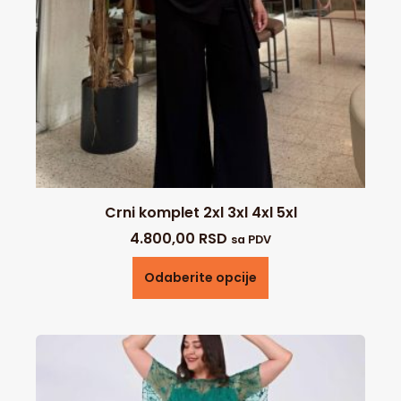
Crni komplet 2xl 3xl 4xl 5xl
4.800,00
RSD
sa PDV
Odaberite opcije