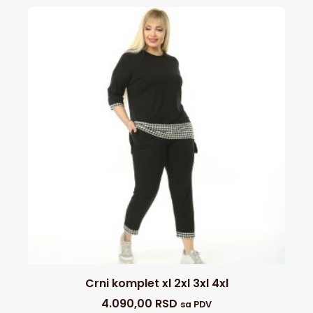
Crni komplet xl 2xl 3xl 4xl
4.090,00
RSD
sa PDV