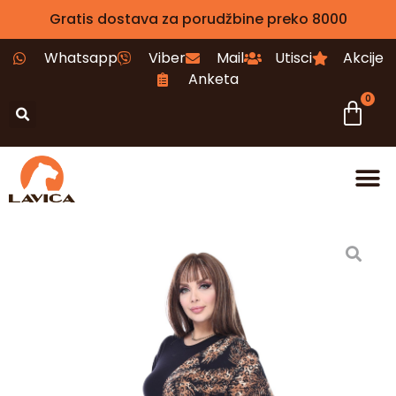
Gratis dostava za porudžbine preko 8000
Whatsapp
Viber
Mail
Utisci
Akcije
Anketa
0