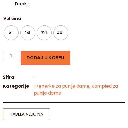
Turska
Veličina
XL
2XL
3XL
4XL
DODAJ U KORPU
Šifra
-
Kategorije
Trenerke za punije dame
,
Kompleti za
punije dame
TABELA VELIČINA