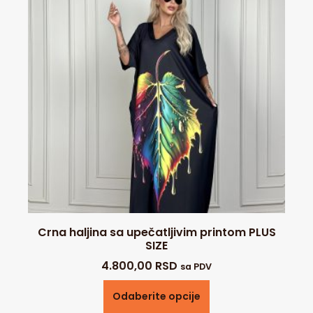
Crna haljina sa upečatljivim printom PLUS
SIZE
4.800,00
RSD
sa PDV
Odaberite opcije