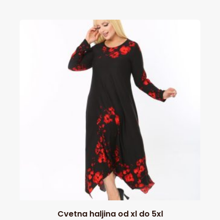
Cvetna haljina od xl do 5xl