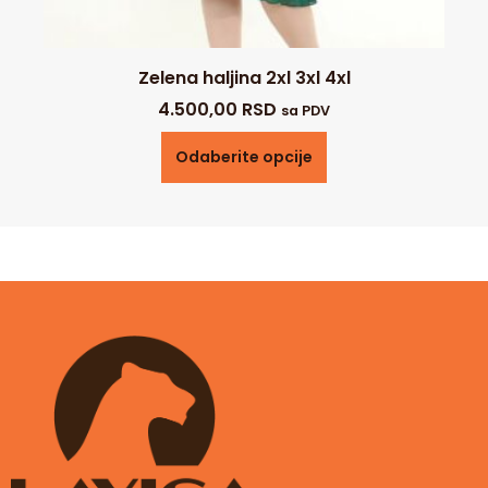
Zelena haljina 2xl 3xl 4xl
4.500,00
RSD
sa PDV
Odaberite opcije