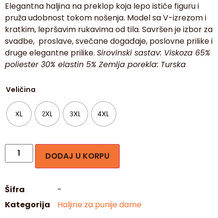
Elegantna haljina na preklop koja lepo ističe figuru i
pruža udobnost tokom nošenja. Model sa V-izrezom i
kratkim, lepršavim rukavima od tila. Savršen je izbor za
00:05
00:12
svadbe, proslave, svečane događaje, poslovne prilike i
druge elegantne prilike.
Sirovinski sastav: Viskoza 65%
poliester 30% elastin 5% Zemlja porekla: Turska
Veličina
XL
2XL
3XL
4XL
DODAJ U KORPU
Šifra
-
Kategorija
Haljine za punije dame