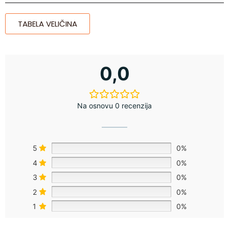
TABELA VELIČINA
0,0
Na osnovu 0 recenzija
5
0%
4
0%
3
0%
2
0%
1
0%