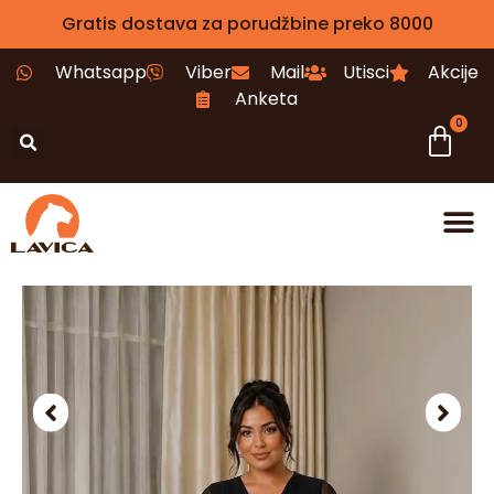
Gratis dostava za porudžbine preko 8000
Whatsapp
Viber
Mail
Utisci
Akcije
Anketa
0