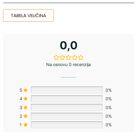
TABELA VELIČINA
0,0
Na osnovu 0 recenzija
5
0%
4
0%
3
0%
2
0%
1
0%