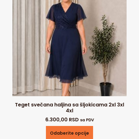
Teget svečana haljina sa šljokicama 2xl 3xl
4xl
6.300,00
RSD
sa PDV
Odaberite opcije