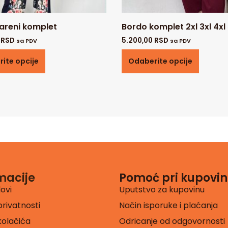
areni komplet
Bordo komplet 2xl 3xl 4xl 
0
RSD
5.200,00
RSD
sa PDV
sa PDV
ite opcije
Odaberite opcije
macije
Pomoć pri kupovin
lovi
Uputstvo za kupovinu
privatnosti
Način isporuke i plaćanja
 kolačića
Odricanje od odgovornosti