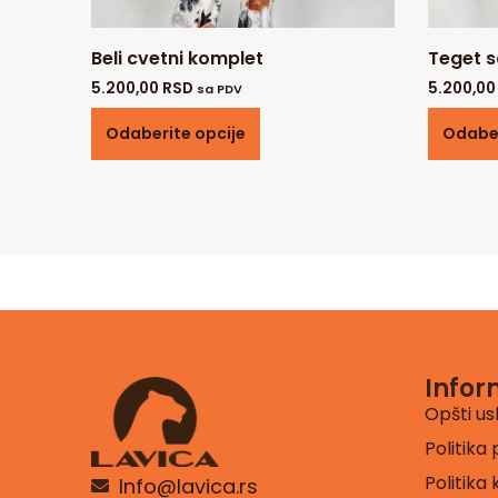
Beli cvetni komplet
Teget s
5.200,00
RSD
5.200,0
sa PDV
Odaberite opcije
Odaber
Infor
Opšti us
Politika 
Politika
Info@lavica.rs