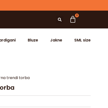
0
ardigani
Bluze
Jakne
SML size
rna trendi torba
torba