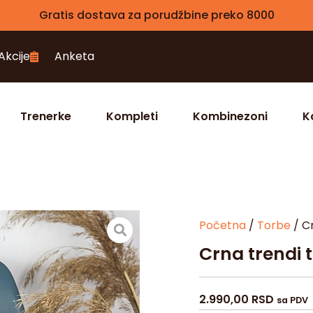
Gratis dostava za porudžbine preko 8000
Akcije
Anketa
Trenerke
Kompleti
Kombinezoni
K
Početna
/
Torbe
/ C
Crna trendi 
2.990,00
RSD
sa PDV