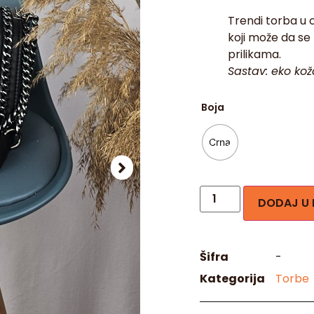
Trendi torba u 
koji može da se 
prilikama.
Sastav: eko kož
Boja
Crna
DODAJ U
Šifra
-
Kategorija
Torbe