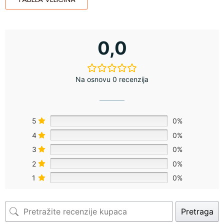
0,0
Na osnovu 0 recenzija
5
0%
4
0%
3
0%
2
0%
1
0%
Pretraga