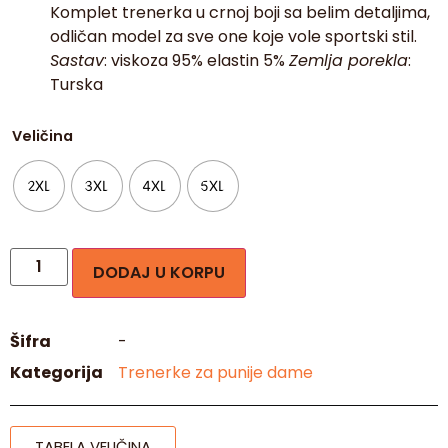
Komplet trenerka u crnoj boji sa belim detaljima,
odličan model za sve one koje vole sportski stil.
Sastav
: viskoza 95% elastin 5%
Zemlja porekla
:
Turska
Veličina
2XL
3XL
4XL
5XL
DODAJ U KORPU
Šifra
-
Kategorija
Trenerke za punije dame
TABELA VELIČINA