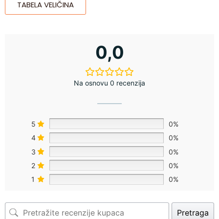
TABELA VELIČINA
0,0
Na osnovu 0 recenzija
5
0%
4
0%
3
0%
2
0%
1
0%
Pretraga