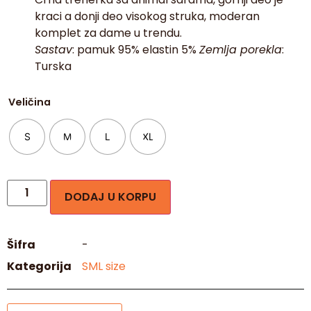
kraci a donji deo visokog struka, moderan
komplet za dame u trendu.
Sastav
: pamuk 95% elastin 5%
Zemlja porekla
:
Turska
Veličina
S
M
L
XL
DODAJ U KORPU
Šifra
-
Kategorija
SML size