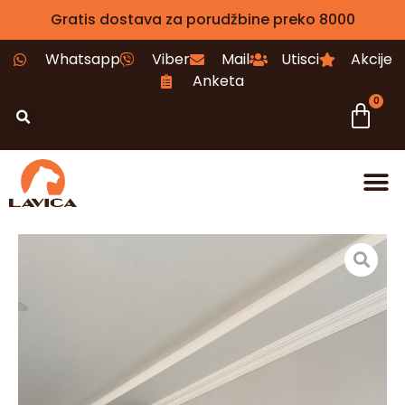
Gratis dostava za porudžbine preko 8000
Whatsapp
Viber
Mail
Utisci
Akcije
Anketa
0