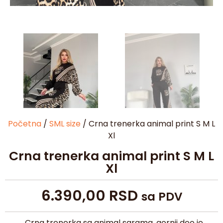
Početna
/
SML size
/ Crna trenerka animal print S M L
Xl
Crna trenerka animal print S M L
Xl
6.390,00
RSD
sa PDV
Crna trenerka sa animal sarama, gornji deo je