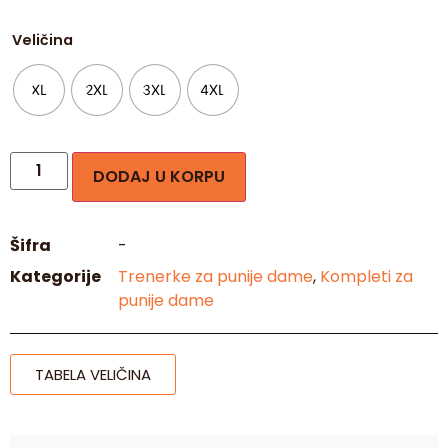
Veličina
XL
2XL
3XL
4XL
DODAJ U KORPU
Šifra
-
Kategorije
Trenerke za punije dame
,
Kompleti za
punije dame
TABELA VELIČINA