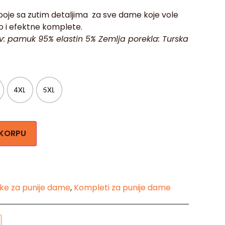
oje sa zutim detaljima za sve dame koje vole
 i efektne komplete.
av: pamuk 95% elastin 5% Zemlja porekla: Turska
4XL
5XL
 KORPU
ke za punije dame
,
Kompleti za punije dame