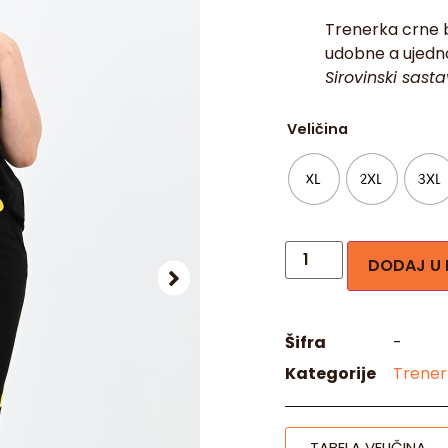
Trenerka crne b
udobne a ujedno
Sirovinski sast
Veličina
XL
2XL
3XL
DODAJ U
Šifra
-
Kategorije
Trener
TABELA VELIČINA