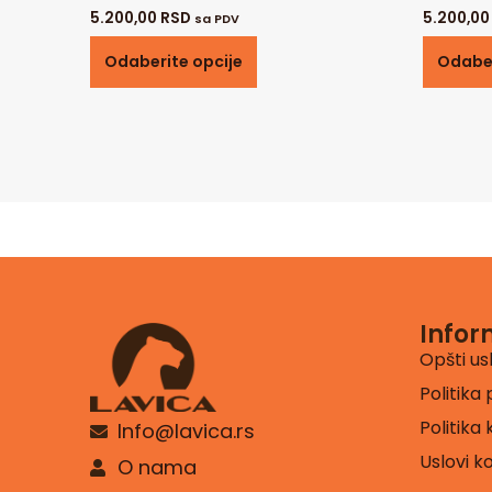
5.200,00
RSD
5.200,0
sa PDV
Odaberite opcije
Odaber
Infor
Opšti us
Politika 
Politika
Info@lavica.rs
Uslovi k
O nama