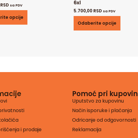
6xl
0
RSD
sa PDV
5.700,00
RSD
sa PDV
ite opcije
Odaberite opcije
macije
Pomoć pri kupovin
lovi
Uputstvo za kupovinu
privatnosti
Način isporuke i plaćanja
 kolačića
Odricanje od odgovornosti
orišćenja i prodaje
Reklamacija