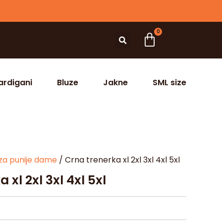
0
ardigani
Bluze
Jakne
SML size
za punije dame
/ Crna trenerka xl 2xl 3xl 4xl 5xl
 xl 2xl 3xl 4xl 5xl