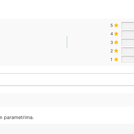
5
4
3
2
1
im parametrima.