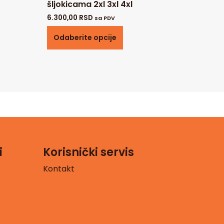
šljokicama 2xl 3xl 4xl
6.300,00
RSD
sa PDV
Odaberite opcije
i
Korisnički servis
Kontakt