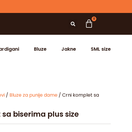
0
ardigani
Bluze
Jakne
SML size
ovi
/
Bluze za punije dame
/ Crni komplet sa
 sa biserima plus size