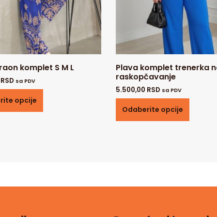
raon komplet S M L
Plava komplet trenerka 
raskopčavanje
0
RSD
sa PDV
5.500,00
RSD
sa PDV
ite opcije
Odaberite opcije