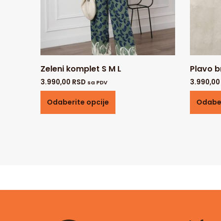
Zeleni komplet S M L
Plavo b
3.990,00
RSD
3.990,0
sa PDV
Odaberite opcije
Odaber