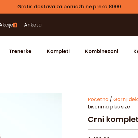
Gratis dostava za porudžbine preko 8000
Akcije
Anketa
Trenerke
Kompleti
Kombinezoni
K
Početna
/
Gornji del
biserima plus size
Crni komplet