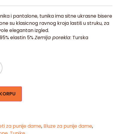
nika i pantalone, tunika ima sitne ukrasne bisere
one su klasicnog ravnog kroja lastiš u struku, za
ole elegantan izgled.
a 95% elastin 5%
Zemlja porekla
: Turska
 KORPU
ti za punije dame
,
Bluze za punije dame
,
one
,
Tunike