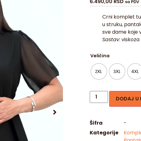
6.490,00
RSD
sa PDV
Crni komplet tu
u struku, pantal
sve dame koje v
S
astav
: viskoz
Veličina
2XL
3XL
4XL
DODAJ U
Šifra
-
Kategorije
Komple
Pantal