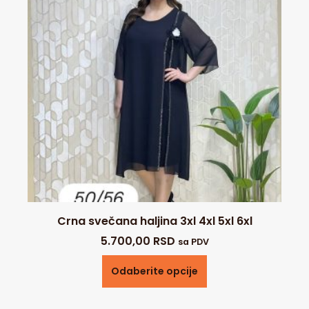
Crna svečana haljina 3xl 4xl 5xl 6xl
5.700,00
RSD
sa PDV
Odaberite opcije