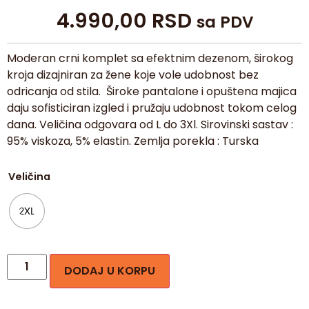
4.990,00
RSD
sa PDV
Moderan crni komplet sa efektnim dezenom, širokog
kroja dizajniran za žene koje vole udobnost bez
odricanja od stila. Široke pantalone i opuštena majica
daju sofisticiran izgled i pružaju udobnost tokom celog
dana. Veličina odgovara od L do 3Xl. Sirovinski sastav :
95% viskoza, 5% elastin. Zemlja porekla : Turska
Veličina
2XL
DODAJ U KORPU