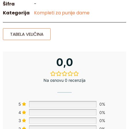
Šifra
-
Kategorija
Kompleti za punije dame
TABELA VELIČINA
0,0
Na osnovu 0 recenzija
5
0%
4
0%
3
0%
2
0%