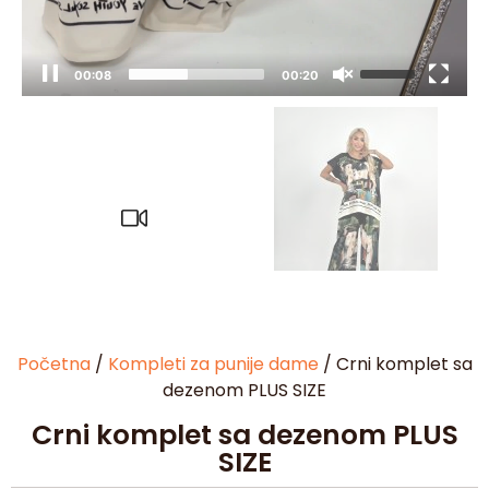
00:09
00:20
Početna
/
Kompleti za punije dame
/ Crni komplet sa
dezenom PLUS SIZE
Crni komplet sa dezenom PLUS
SIZE