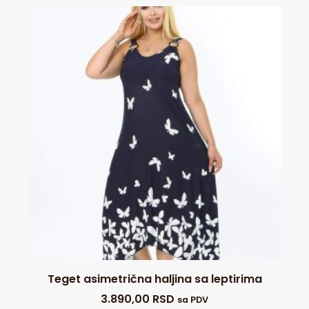
Teget asimetrična haljina sa leptirima
3.890,00
RSD
sa PDV