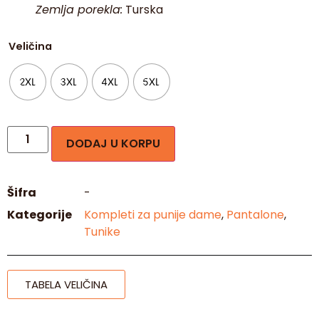
Zemlja porekla:
Turska
Veličina
2XL
3XL
4XL
5XL
DODAJ U KORPU
Šifra
-
Kategorije
Kompleti za punije dame
,
Pantalone
,
Tunike
TABELA VELIČINA