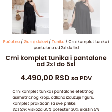
Početna
/
Gornji delovi
/
Tunike
/ Crni komplet tunika i
pantalone od 2xl do 5xl
Crni komplet tunika i pantalone
od 2xl do 5xl
4.490,00
RSD
sa PDV
Crni komplet tunika i pantalone efektnog
asimetricnog kroja, odlicno izduzuje figuru,
komplet praktican za sve prilike.
Sastav
: Viskoza 65% poliester 30% elastin 5%