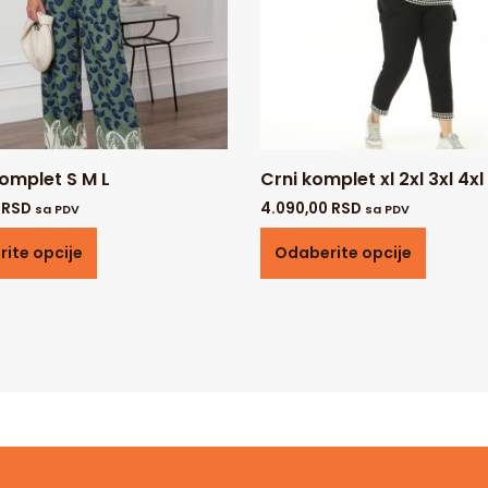
komplet S M L
Crni komplet xl 2xl 3xl 4xl
0
RSD
4.090,00
RSD
sa PDV
sa PDV
ite opcije
Odaberite opcije