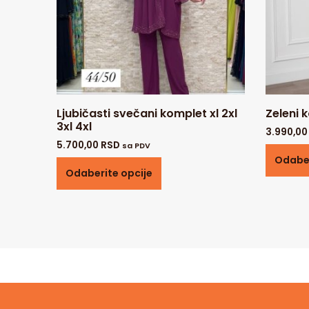
Ljubičasti svečani komplet xl 2xl
Zeleni 
3xl 4xl
3.990,0
5.700,00
RSD
sa PDV
Odaber
Odaberite opcije