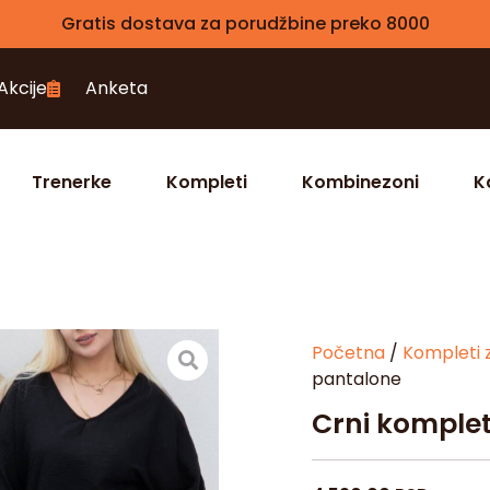
Gratis dostava za porudžbine preko 8000
Akcije
Anketa
Trenerke
Kompleti
Kombinezoni
K
Početna
/
Kompleti 
pantalone
Crni komplet