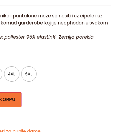
ika i pantalone moze se nositi i uz cipele i uz
an komad garderobe koji je neophodan u svakom
av: poliester 95% elastin% Zemlja porekla:
4XL
5XL
 KORPU
ti za punije dame