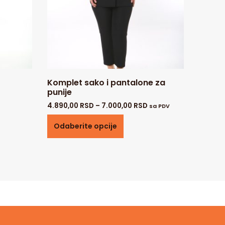
Komplet sako i pantalone za
punije
4.890,00
RSD
–
7.000,00
RSD
sa PDV
Odaberite opcije