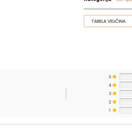
TABELA VELIČINA
5
4
3
2
1