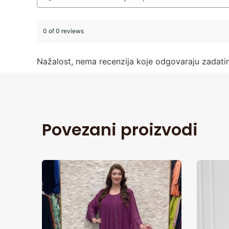
0 of 0 reviews
Nažalost, nema recenzija koje odgovaraju zadat
Povezani proizvodi