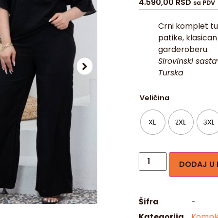
4.590,00
RSD
sa PDV
Crni komplet tun
patike, klasic
garderoberu.
Sirovinski sast
Turska
Veličina
XL
2XL
3XL
DODAJ U
Šifra
-
Kategorija
Komple