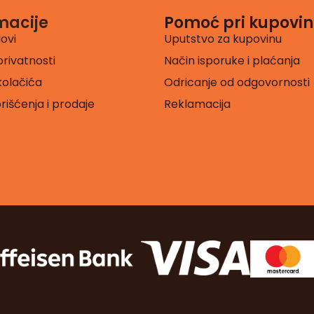
macije
Pomoć pri kupovin
lovi
Uputstvo za kupovinu
privatnosti
Način isporuke i plaćanja
 kolačića
Odricanje od odgovornosti
orišćenja i prodaje
Reklamacija