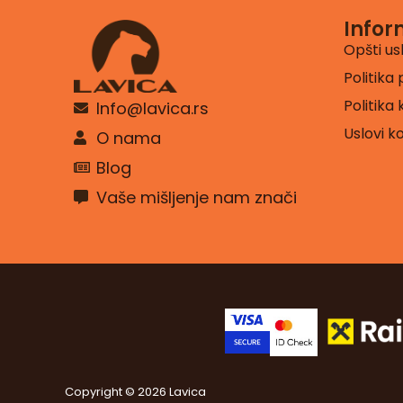
Infor
Opšti us
Politika 
Politika
Info@lavica.rs
Uslovi k
O nama
Blog
Vaše mišljenje nam znači
Copyright © 2026 Lavica