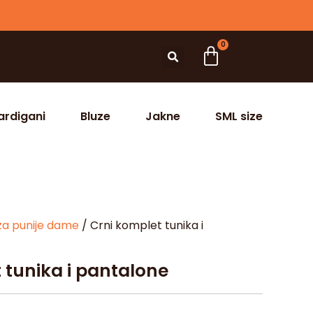
0
ardigani
Bluze
Jakne
SML size
za punije dame
/ Crni komplet tunika i
 tunika i pantalone