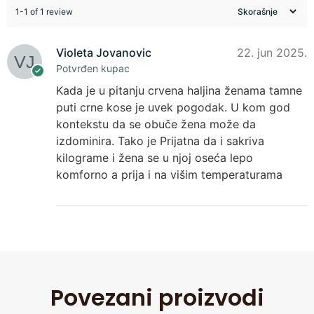
1-1 of 1 review
Violeta Jovanovic
22. jun 2025.
Potvrđen kupac
Kada je u pitanju crvena haljina ženama tamne
puti crne kose je uvek pogodak. U kom god
kontekstu da se obuče žena može da
izdominira. Tako je Prijatna da i sakriva
kilograme i žena se u njoj oseća lepo
komforno a prija i na višim temperaturama
Povezani proizvodi