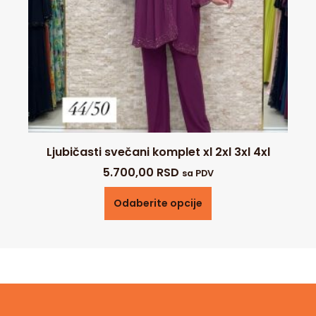
Ljubičasti svečani komplet xl 2xl 3xl 4xl
5.700,00
RSD
sa PDV
Odaberite opcije