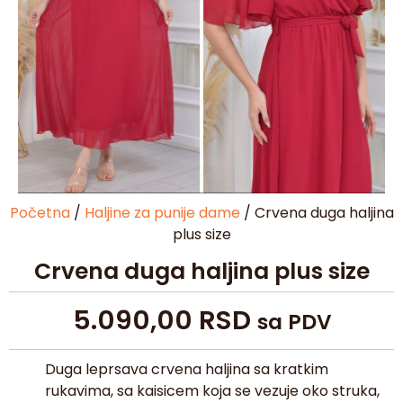
Početna
/
Haljine za punije dame
/ Crvena duga haljina
plus size
Crvena duga haljina plus size
5.090,00
RSD
sa PDV
Duga leprsava crvena haljina sa kratkim
rukavima, sa kaisicem koja se vezuje oko struka,