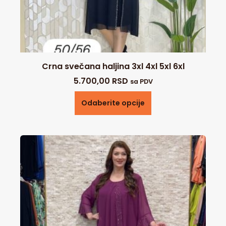
Crna svečana haljina 3xl 4xl 5xl 6xl
5.700,00
RSD
sa PDV
Odaberite opcije