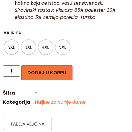
haljina koja ce istaci vasu zenstvenost.
Sirovinski sastav: Viskoza 65% poliester 30%
elastina 5% Zemlja porekla: Turska
Veličina
2XL
3XL
4XL
5XL
DODAJ U KORPU
Šifra
-
Kategorija
Haljine za punije dame
TABELA VELIČINA