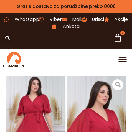
Gratis dostava za porudžbine preko 8000
Whatsapp
Viber
Mail
Utisci
Akcije
Anketa
0