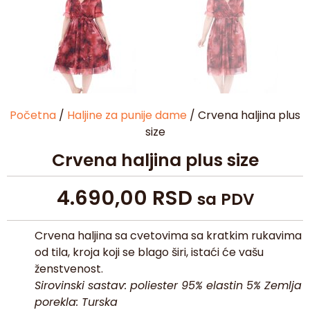
Početna
/
Haljine za punije dame
/ Crvena haljina plus
size
Crvena haljina plus size
4.690,00
RSD
sa PDV
Crvena haljina sa cvetovima sa kratkim rukavima
od tila, kroja koji se blago širi, istaći će vašu
ženstvenost.
Sirovinski sastav: poliester 95% elastin 5% Zemlja
porekla: Turska