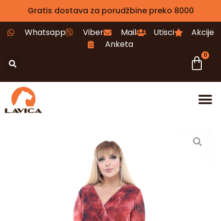
Gratis dostava za porudžbine preko 8000
Whatsapp
Viber
Mail
Utisci
Akcije
Anketa
0