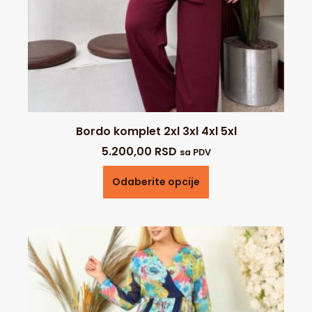
Bordo komplet 2xl 3xl 4xl 5xl
5.200,00
RSD
sa PDV
Odaberite opcije