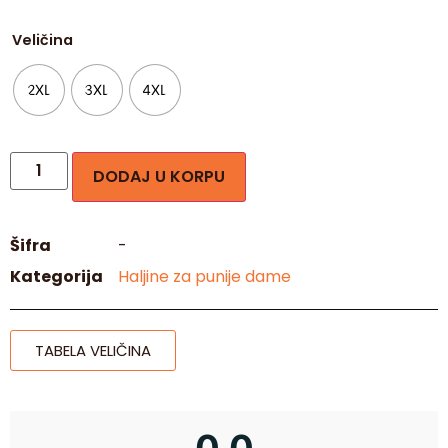
Veličina
2XL
3XL
4XL
DODAJ U KORPU
Šifra
-
Kategorija
Haljine za punije dame
TABELA VELIČINA
0,0