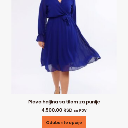
Plava haljina sa tilom za punije
4.500,00
RSD
sa PDV
Odaberite opcije