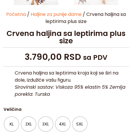
Početna
/
Haljine za punije dame
/ Crvena haljina sa
leptirima plus size
Crvena haljina sa leptirima plus
size
3.790,00
RSD
sa PDV
Crvena haljina sa leptirima kroja koji se širi na
dole, izdužiće vašu figuru.
Sirovinski sastav: Viskoza 95% elastin 5% Zemlja
porekla: Turska
Veličina
XL
2XL
3XL
4XL
5XL