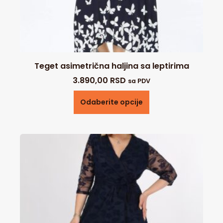
Teget asimetrična haljina sa leptirima
3.890,00
RSD
sa PDV
Odaberite opcije