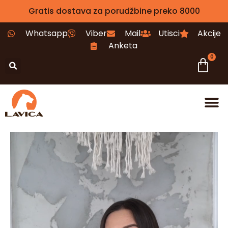
Gratis dostava za porudžbine preko 8000
Whatsapp
Viber
Mail
Utisci
Akcije
Anketa
0