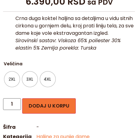
6.390,00
RSD
sa PDV
Crna duga koktel haljina sa detaljima u vidu sitnih
cirkona u gornjem delu, kroj prati liniju tela, za sve
dame koje vole ekstravagantan izgled.
Sirovinski sastav: Viskoza 65% poliester 30%
elastin 5% Zemlja porekla: Turska
Veličina
2XL
3XL
4XL
DODAJ U KORPU
Šifra
-
Kategorija
Haljine za punije dame