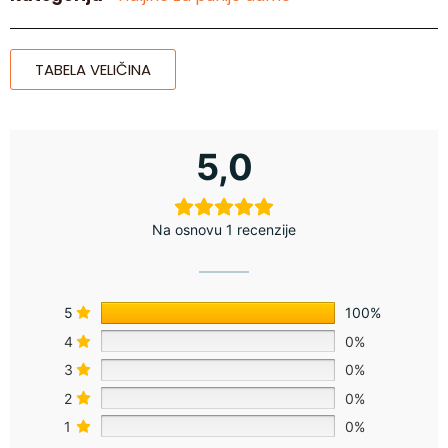
TABELA VELIČINA
5,0
Na osnovu 1 recenzije
5
100%
4
0%
3
0%
2
0%
1
0%