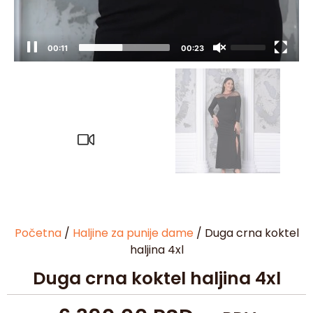
00:12
00:23
Početna
/
Haljine za punije dame
/ Duga crna koktel
haljina 4xl
Duga crna koktel haljina 4xl