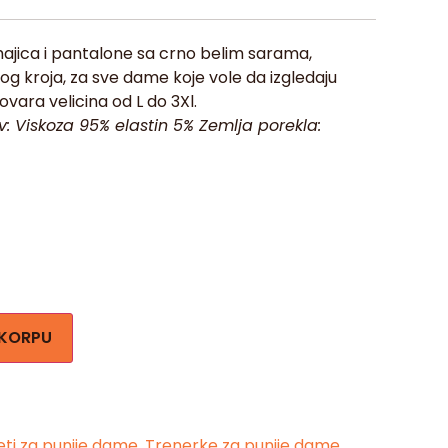
jica i pantalone sa crno belim sarama,
og kroja, za sve dame koje vole da izgledaju
vara velicina od L do 3Xl.
av: Viskoza 95% elastin 5% Zemlja porekla:
 KORPU
ti za punije dame
,
Trenerke za punije dame