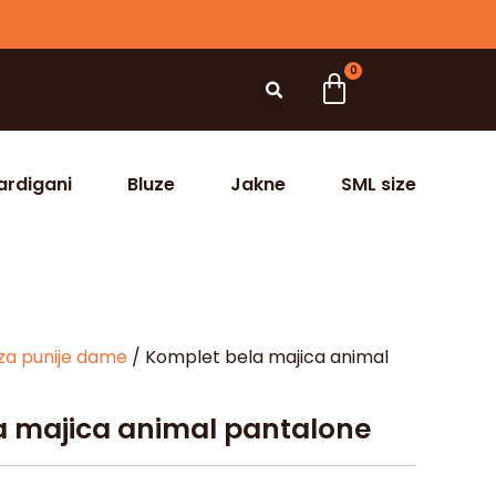
0
ardigani
Bluze
Jakne
SML size
za punije dame
/ Komplet bela majica animal
a majica animal pantalone