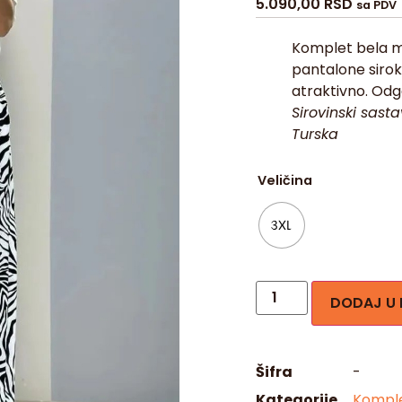
5.090,00
RSD
sa PDV
Komplet bela ma
pantalone sirok
atraktivno. Odgo
Sirovinski sast
Turska
Veličina
3XL
DODAJ U
Šifra
-
Kategorije
Komple