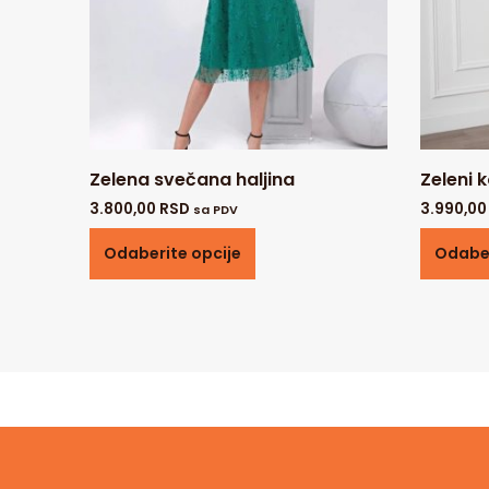
Zelena svečana haljina
Zeleni 
3.800,00
RSD
3.990,0
sa PDV
Odaberite opcije
Odaber