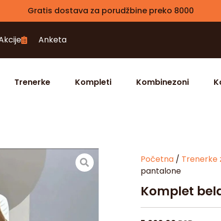
Gratis dostava za porudžbine preko 8000
Akcije
Anketa
Trenerke
Kompleti
Kombinezoni
K
Početna
/
Trenerke 
pantalone
Komplet bel