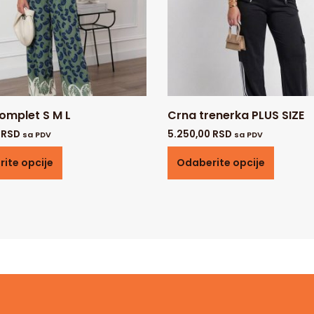
komplet S M L
Crna trenerka PLUS SIZE
0
RSD
5.250,00
RSD
sa PDV
sa PDV
ite opcije
Odaberite opcije