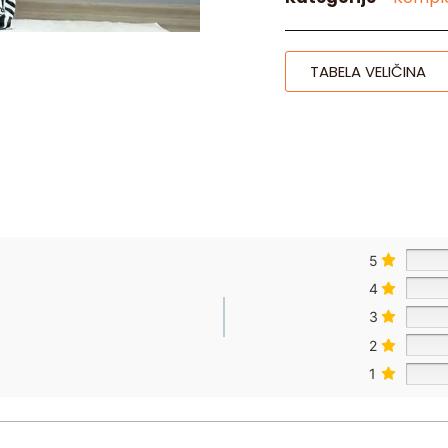
TABELA VELIČINA
5
4
3
2
1