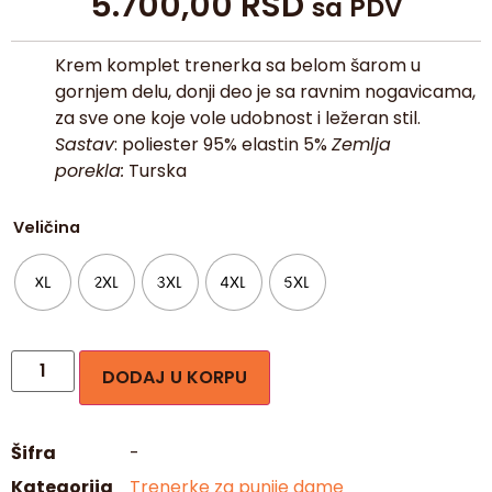
5.700,00
RSD
sa PDV
Krem komplet trenerka sa belom šarom u
gornjem delu, donji deo je sa ravnim nogavicama,
za sve one koje vole udobnost i ležeran stil.
Sastav
: poliester 95% elastin 5%
Zemlja
porekla:
Turska
Veličina
XL
2XL
3XL
4XL
5XL
DODAJ U KORPU
Šifra
-
Kategorija
Trenerke za punije dame