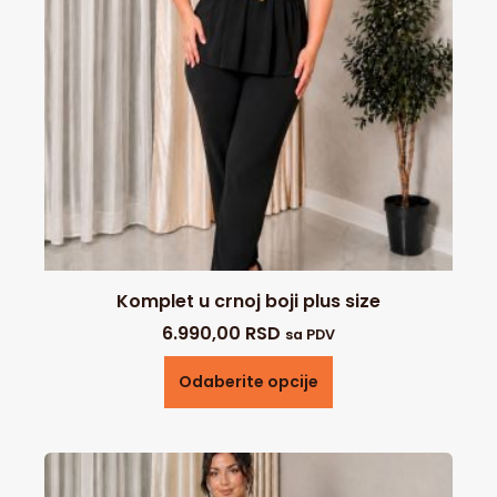
Komplet u crnoj boji plus size
6.990,00
RSD
sa PDV
Odaberite opcije