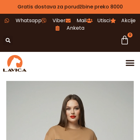
Gratis dostava za porudžbine preko 8000
Whatsapp
Viber
Mail
Utisci
Akcije
Anketa
0