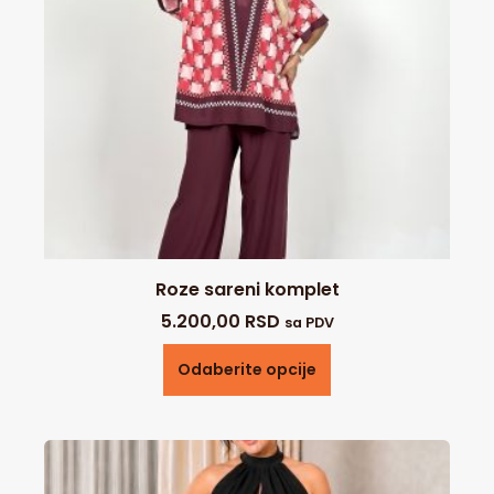
Roze sareni komplet
5.200,00
RSD
sa PDV
Odaberite opcije