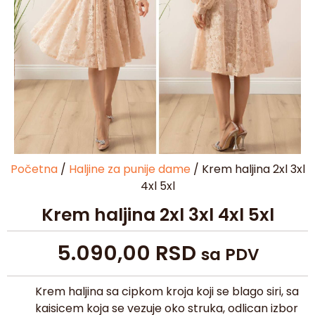
Početna
/
Haljine za punije dame
/ Krem haljina 2xl 3xl
4xl 5xl
Krem haljina 2xl 3xl 4xl 5xl
5.090,00
RSD
sa PDV
Krem haljina sa cipkom kroja koji se blago siri, sa
kaisicem koja se vezuje oko struka, odlican izbor