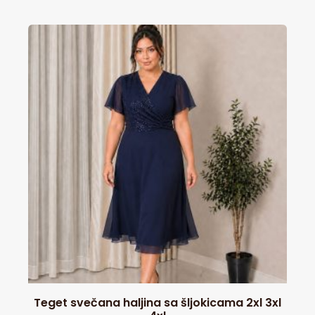
Teget svečana haljina sa šljokicama 2xl 3xl