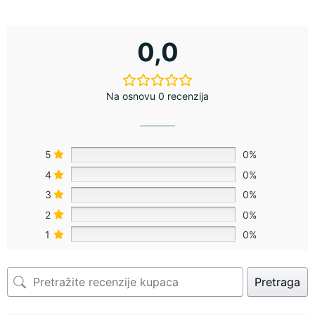
0,0
Na osnovu 0 recenzija
5
0%
4
0%
3
0%
2
0%
1
0%
Pretraga