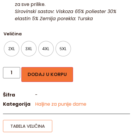
za sve prilike.
Sirovinski sastav: Viskoza 65% poliester 30%
elastin 5% Zemlja porekla: Turska
Veličina
2XL
3XL
4XL
5XL
DODAJ U KORPU
Šifra
-
Kategorija
Haljine za punije dame
TABELA VELIČINA