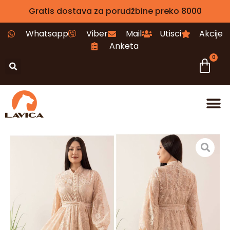
Gratis dostava za porudžbine preko 8000
Whatsapp
Viber
Mail
Utisci
Akcije
Anketa
0