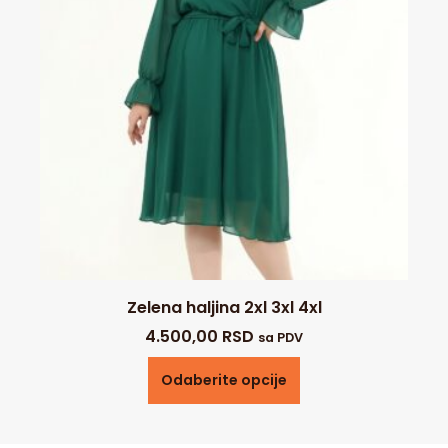
Zelena haljina 2xl 3xl 4xl
4.500,00
RSD
sa PDV
Odaberite opcije