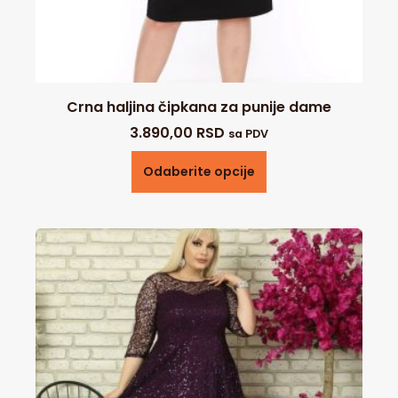
Crna haljina čipkana za punije dame
3.890,00
RSD
sa PDV
Odaberite opcije