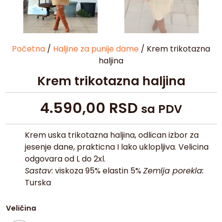
Početna
/
Haljine za punije dame
/ Krem trikotazna
haljina
Krem trikotazna haljina
4.590,00
RSD
sa PDV
Krem uska trikotazna haljina, odlican izbor za
jesenje dane, prakticna I lako uklopljiva. Velicina
odgovara od L do 2xl.
Sastav
: viskoza 95% elastin 5%
Zemlja porekla:
Turska
Veličina