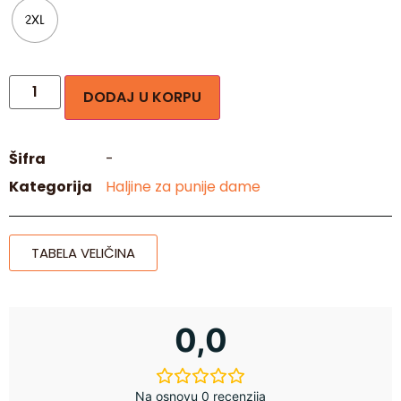
2XL
DODAJ U KORPU
Šifra
-
Kategorija
Haljine za punije dame
TABELA VELIČINA
0,0
Na osnovu 0 recenzija