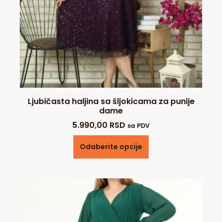
Ljubičasta haljina sa šljokicama za punije
dame
5.990,00
RSD
sa PDV
Odaberite opcije