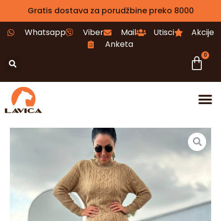
Gratis dostava za porudžbine preko 8000
Whatsapp
Viber
Mail
Utisci
Akcije
Anketa
0