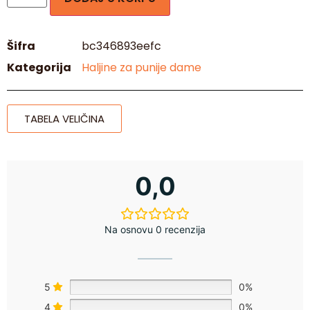
Šifra
bc346893eefc
Kategorija
Haljine za punije dame
TABELA VELIČINA
0,0
Na osnovu 0 recenzija
5
0%
4
0%