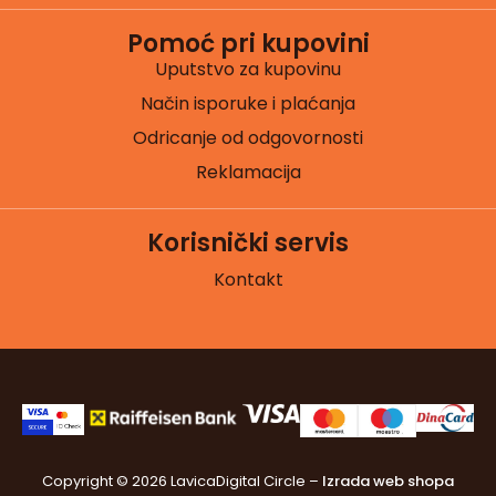
Pomoć pri kupovini
Uputstvo za kupovinu
Način isporuke i plaćanja
Odricanje od odgovornosti
Reklamacija
Korisnički servis
Kontakt
Copyright © 2026 Lavica
Digital Circle –
Izrada web shopa