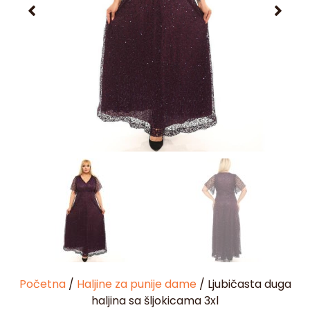
Početna
/
Haljine za punije dame
/ Ljubičasta duga
haljina sa šljokicama 3xl