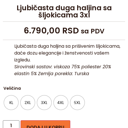
Ljubičasta duga haljina sa
šljokicama 3xl
6.790,00
RSD
sa PDV
Ljubičasta duga haljina sa prišivenim šljokicama,
daće dozu elegancije i ženstvenosti vašem
izgledu.
Sirovinski sastav: viskoza 75% poliester 20%
elastin 5%
Zemlja porekla: Turska
Veličina
XL
2XL
3XL
4XL
5XL
DODAJ U KORPU