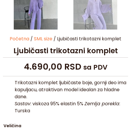
Početna
/
SML size
/ Ljubičasti trikotazni komplet
Ljubičasti trikotazni komplet
4.690,00
RSD
sa PDV
Trikotazni komplet ljubičaste boje, gornji deo ima
kapuljacu, atraktivan model idealan za hladne
dane.
Sastav
: viskoza 95% elastin 5%
Zemlja porekla
:
Turska
Veličina