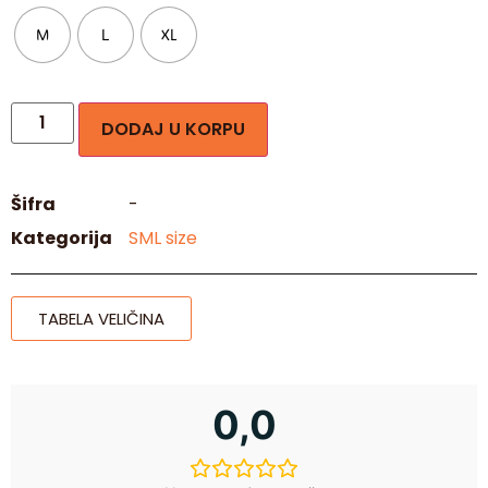
M
L
XL
DODAJ U KORPU
Šifra
-
Kategorija
SML size
TABELA VELIČINA
0,0