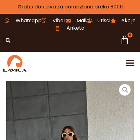
Gratis dostava za porudžbine preko 8000
Whatsapp
Viber
Mail
Utisci
Akcije
Anketa
0