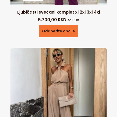
Ljubičasti svečani komplet xl 2xl 3xl 4xl
5.700,00
RSD
sa PDV
Odaberite opcije