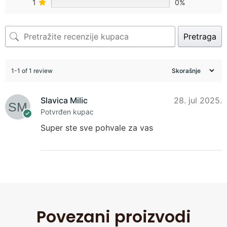
1
0%
Pretraga
1-1 of 1 review
Slavica Milic
28. jul 2025.
Potvrđen kupac
Super ste sve pohvale za vas
Povezani proizvodi