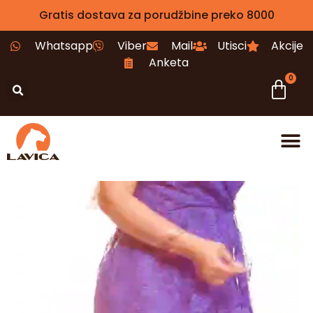
Gratis dostava za porudžbine preko 8000
Whatsapp
Viber
Mail
Utisci
Akcije
Anketa
0