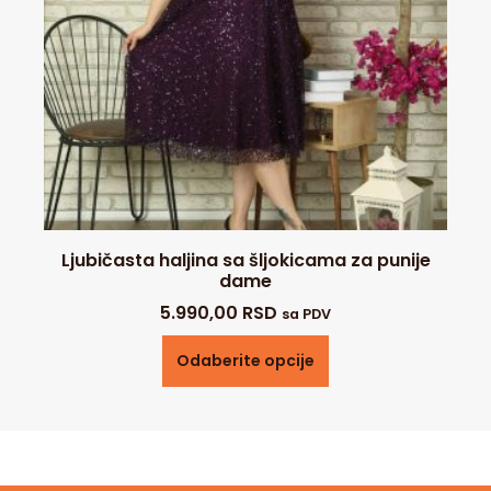
Ljubičasta haljina sa šljokicama za punije
dame
5.990,00
RSD
sa PDV
Odaberite opcije