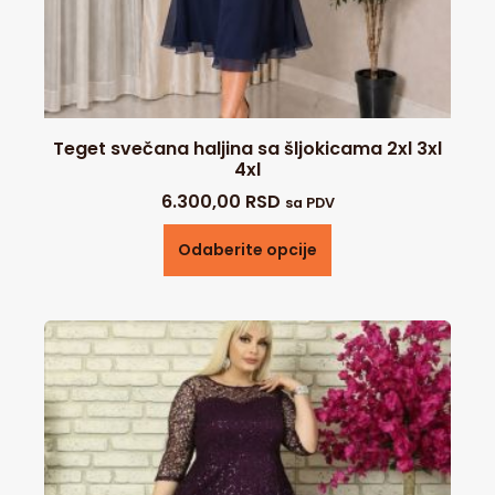
Teget svečana haljina sa šljokicama 2xl 3xl
4xl
6.300,00
RSD
sa PDV
Odaberite opcije