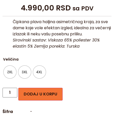
4.990,00
RSD
sa PDV
Čipkana plava haljina asimetričnog kroja, za sve
dame koje vole efektan izgled, idealna za večernji
izlazak ili neku vašu posebnu priliku.
Sirovinski sastav: Viskoza 65% poliester 30%
elastin 5% Zemlja porekla: Turska
Veličina
2XL
3XL
4XL
DODAJ U KORPU
Šifra
-