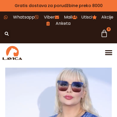
Gratis dostava za porudžbine preko 8000
Whatsapp
Viber
Mail
Utisci
Akcije
Anketa
0