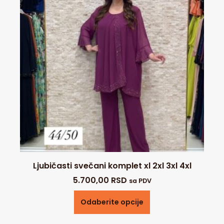
Ljubičasti svečani komplet xl 2xl 3xl 4xl
5.700,00
RSD
sa PDV
Odaberite opcije