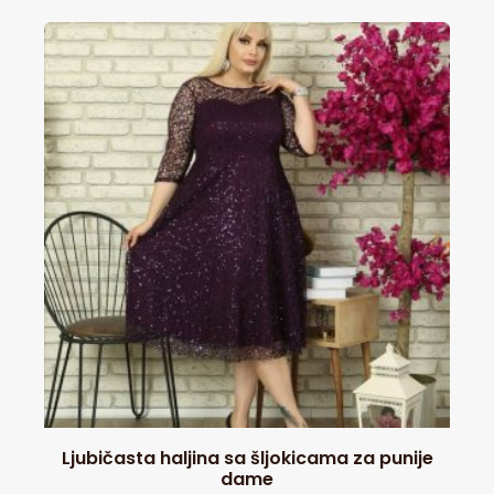
Ljubičasta haljina sa šljokicama za punije
dame