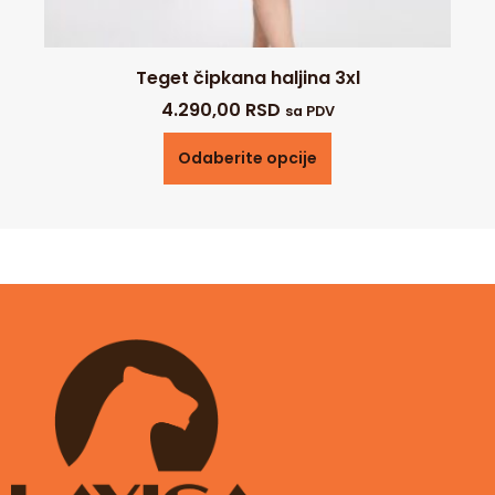
Teget čipkana haljina 3xl
4.290,00
RSD
sa PDV
Odaberite opcije