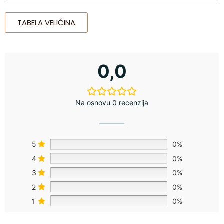
TABELA VELIČINA
0,0
Na osnovu 0 recenzija
5
0%
4
0%
3
0%
2
0%
1
0%