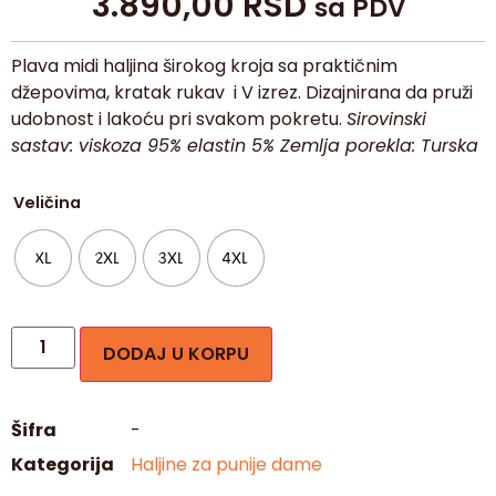
3.890,00
RSD
sa PDV
Plava midi haljina širokog kroja sa praktičnim
džepovima, kratak rukav i V izrez. Dizajnirana da pruži
udobnost i lakoću pri svakom pokretu.
Sirovinski
sastav: viskoza 95% elastin 5%
Zemlja porekla: Turska
Veličina
XL
2XL
3XL
4XL
DODAJ U KORPU
Šifra
-
Kategorija
Haljine za punije dame