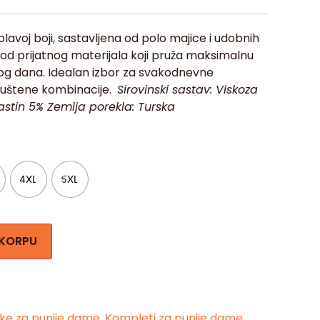
avoj boji, sastavljena od polo majice i udobnih
od prijatnog materijala koji pruža maksimalnu
g dana. Idealan izbor za svakodnevne
 opuštene kombinacije.
Sirovinski sastav: Viskoza
astin 5% Zemlja porekla: Turska
4XL
5XL
 KORPU
ke za punije dame
,
Kompleti za punije dame