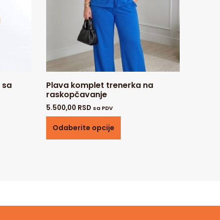
 sa
Plava komplet trenerka na
raskopčavanje
5.500,00
RSD
sa PDV
Odaberite opcije