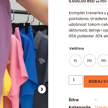
5.500,00
RSD
sa PDV
Komplet trenerka u pl
pantalona. Izrađena 
udobnost tokom celo
aktivnosti, šetnje i
65% poliester 30% el
Veličina
XL
2XL
3XL
DODAJ U
Šifra
-
Kategorije
Trener