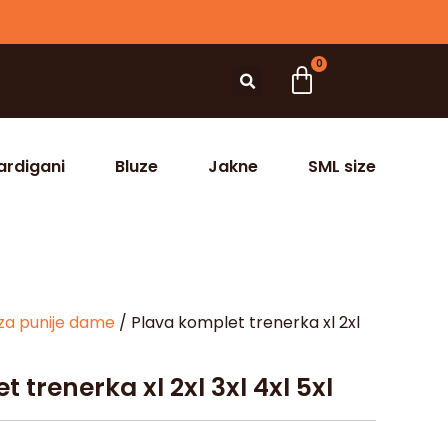
0
ardigani
Bluze
Jakne
SML size
za punije dame
/ Plava komplet trenerka xl 2xl
 trenerka xl 2xl 3xl 4xl 5xl