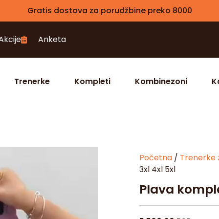
Gratis dostava za porudžbine preko 8000
Akcije
Anketa
Trenerke
Kompleti
Kombinezoni
K
Početna
/
Trenerke 
3xl 4xl 5xl
Plava komplet