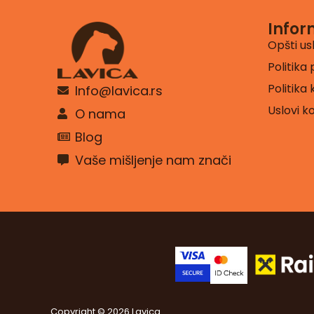
Infor
Opšti us
Politika 
Politika
Info@lavica.rs
Uslovi k
O nama
Blog
Vaše mišljenje nam znači
Copyright © 2026 Lavica