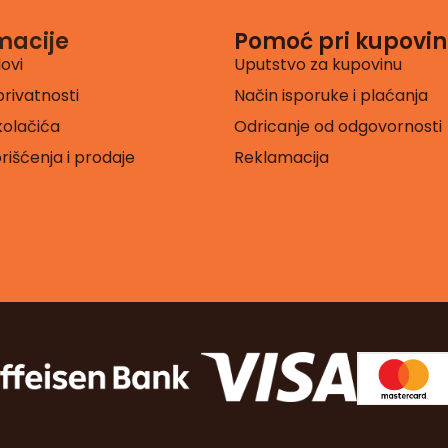
macije
Pomoć pri kupovin
lovi
Uputstvo za kupovinu
privatnosti
Način isporuke i plaćanja
 kolačića
Odricanje od odgovornosti
orišćenja i prodaje
Reklamacija