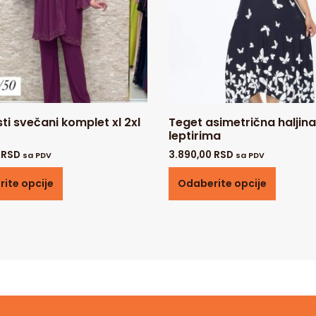
sti svečani komplet xl 2xl
Teget asimetrična haljina
leptirima
0
RSD
3.890,00
RSD
sa PDV
sa PDV
ite opcije
Odaberite opcije