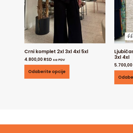
Crni komplet 2xl 3xl 4xl 5xl
Ljubiča
3xl 4xl
4.800,00
RSD
sa PDV
5.700,0
Odaberite opcije
Odaber