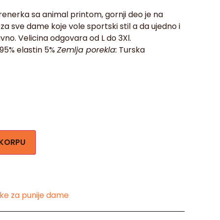
enerka sa animal printom, gornji deo je na
a sve dame koje vole sportski stil a da ujedno i
ivno. Velicina odgovara od L do 3Xl.
a 95% elastin 5%
Zemlja porekla:
Turska
 KORPU
ke za punije dame