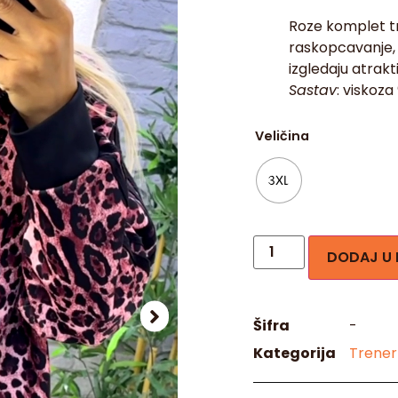
Roze komplet tr
raskopcavanje, z
izgledaju atrakt
Sastav
: viskoz
Veličina
3XL
DODAJ U
Šifra
-
Kategorija
Trener