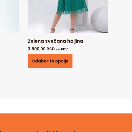
Zelena svečana haljina
3.800,00
RSD
sa PDV
Odaberite opcije