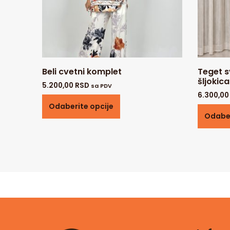
Beli cvetni komplet
Teget s
šljokica
5.200,00
RSD
sa PDV
6.300,0
Odaberite opcije
Odaber