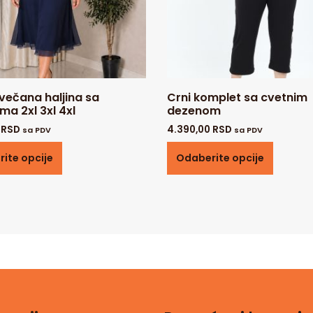
večana haljina sa
Crni komplet sa cvetnim
ma 2xl 3xl 4xl
dezenom
0
RSD
4.390,00
RSD
sa PDV
sa PDV
ite opcije
Odaberite opcije