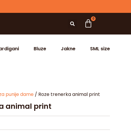
0
ardigani
Bluze
Jakne
SML size
za punije dame
/ Roze trenerka animal print
a animal print