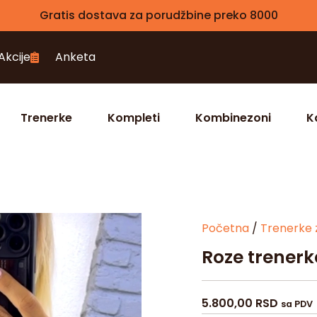
Gratis dostava za porudžbine preko 8000
Akcije
Anketa
Trenerke
Kompleti
Kombinezoni
K
Početna
/
Trenerke 
Roze trenerk
5.800,00
RSD
sa PDV