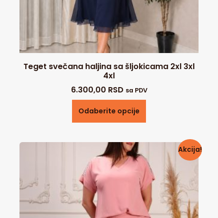
Teget svečana haljina sa šljokicama 2xl 3xl
4xl
6.300,00
RSD
sa PDV
Odaberite opcije
Akcija!