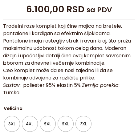
6.100,00
RSD
sa PDV
Trodelni roze komplet koji čine majica na bretele,
pantalone i kardigan sa efektnim šljokicama.
Pantalone imaju rastegljiv struk i ravan kroj, što pruža
maksimalnu udobnost tokom celog dana. Moderan
dizajn i upečatljivi detalji čine ovaj komplet savršenim
izborom za dnevne i večernje kombinacije.
Ceo komplet može da se nosi zajedno ili da se
kombinuje odvojeno za različite prilike.
Sastav
: poliester 95% elastin 5%
Zemlja porekla
:
Turska
Veličina
3XL
4XL
5XL
6XL
7XL