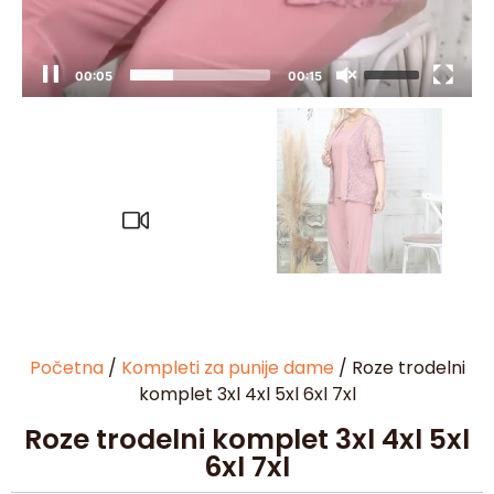
00:05
00:15
Početna
/
Kompleti za punije dame
/ Roze trodelni
komplet 3xl 4xl 5xl 6xl 7xl
Roze trodelni komplet 3xl 4xl 5xl
6xl 7xl