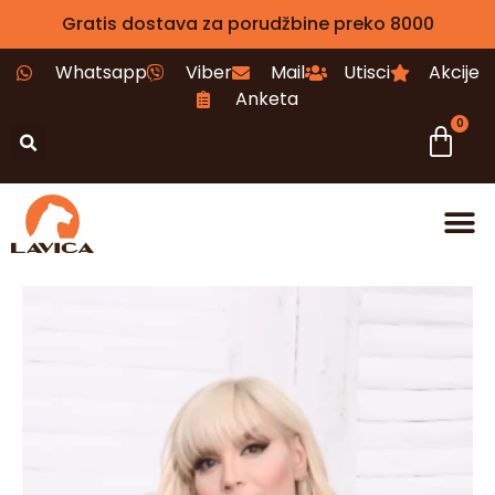
Gratis dostava za porudžbine preko 8000
Whatsapp
Viber
Mail
Utisci
Akcije
Anketa
0