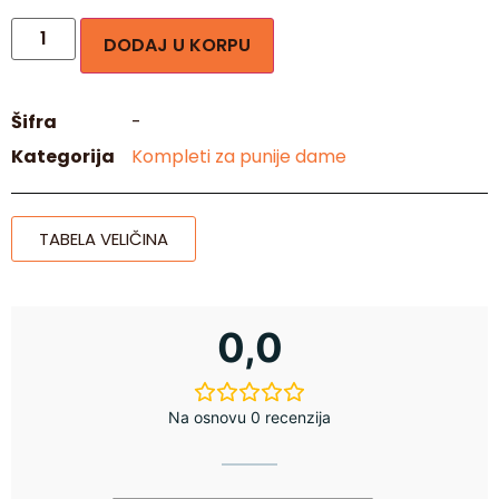
DODAJ U KORPU
Šifra
-
Kategorija
Kompleti za punije dame
TABELA VELIČINA
0,0
Na osnovu 0 recenzija