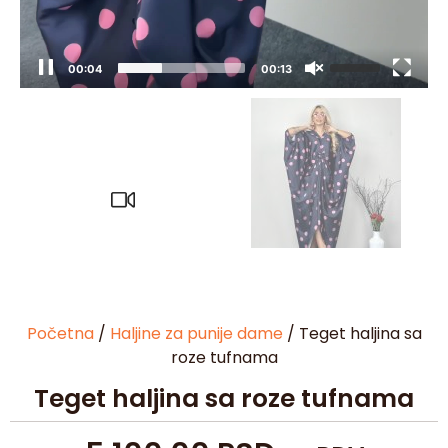
00:05
00:13
Početna
/
Haljine za punije dame
/ Teget haljina sa
roze tufnama
Teget haljina sa roze tufnama