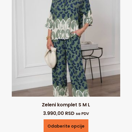
Zeleni komplet S M L
3.990,00
RSD
sa PDV
Odaberite opcije