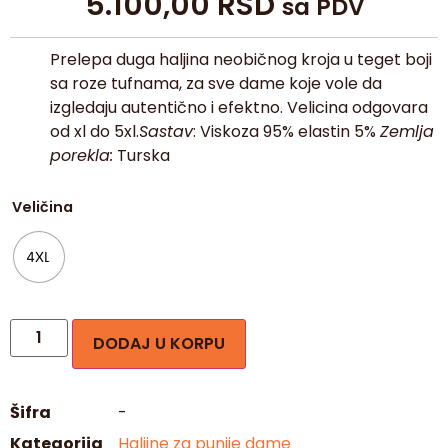
5.100,00
RSD
sa PDV
Prelepa duga haljina neobičnog kroja u teget boji
sa roze tufnama, za sve dame koje vole da
izgledaju autentično i efektno. Velicina odgovara
od xl do 5xl.
Sastav
: Viskoza 95% elastin 5%
Zemlja
porekla:
Turska
Veličina
4XL
DODAJ U KORPU
Šifra
-
Kategorija
Haljine za punije dame