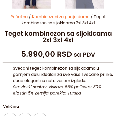
Početna
/
Kombinezoni za punije dame
/ Teget
kombinezon sa sljokicama 2xl 3xl 4xl
Teget kombinezon sa sljokicama
2xl 3xl 4xl
5.990,00
RSD
sa PDV
Svecani teget kombinezon sa sljokicama u
gornjem delu, idealan za sve vase svecane prilike,
dace elegantnu notu vasem izgledu.
Sirovinski sastav: viskoza 65% poliester 30%
elastin 5% Zemlja porekla: Turska
Veličina