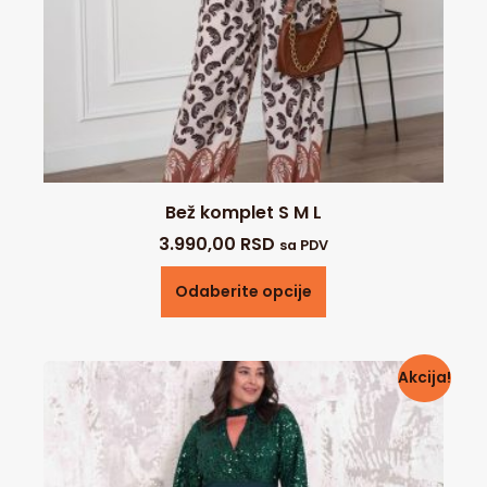
Bež komplet S M L
3.990,00
RSD
sa PDV
Odaberite opcije
Akcija!