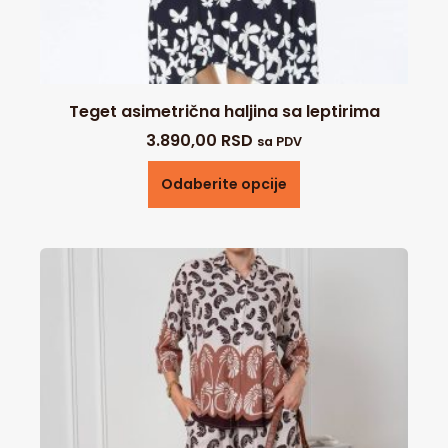
Teget asimetrična haljina sa leptirima
3.890,00
RSD
sa PDV
Odaberite opcije