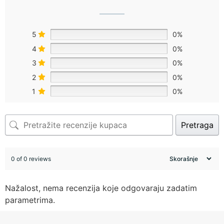
5
0%
4
0%
3
0%
2
0%
1
0%
Pretraga
0 of 0 reviews
Nažalost, nema recenzija koje odgovaraju zadatim
parametrima.