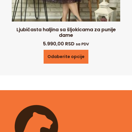
Ljubičasta haljina sa šljokicama za punije
dame
5.990,00
RSD
sa PDV
Odaberite opcije