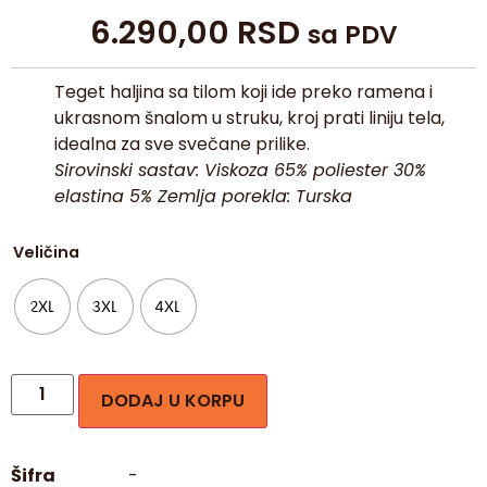
6.290,00
RSD
sa PDV
Teget haljina sa tilom koji ide preko ramena i
ukrasnom šnalom u struku, kroj prati liniju tela,
idealna za sve svečane prilike.
Sirovinski sastav: Viskoza 65% poliester 30%
elastina 5% Zemlja porekla: Turska
Veličina
2XL
3XL
4XL
DODAJ U KORPU
Šifra
-