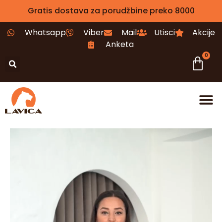
Gratis dostava za porudžbine preko 8000
Whatsapp
Viber
Mail
Utisci
Akcije
Anketa
0