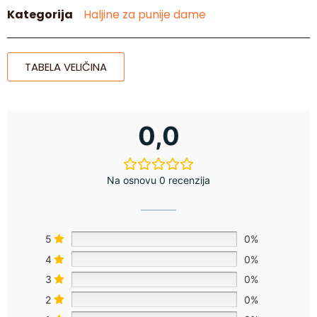
Kategorija
Haljine za punije dame
TABELA VELIČINA
0,0
Na osnovu 0 recenzija
5
0%
4
0%
3
0%
2
0%