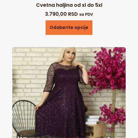
Cvetna haljina od xl do 5xl
3.790,00
RSD
sa PDV
Odaberite opcije