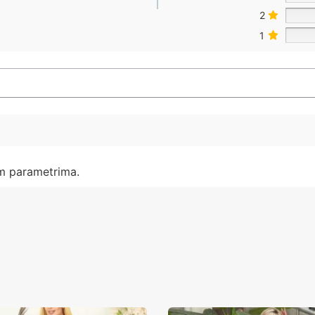
2
1
im parametrima.