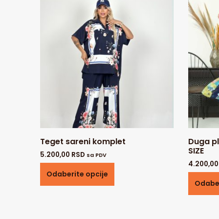
Teget sareni komplet
Duga pl
SIZE
5.200,00
RSD
sa PDV
4.200,0
Odaberite opcije
Odaber