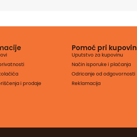
macije
Pomoć pri kupovin
lovi
Uputstvo za kupovinu
privatnosti
Način isporuke i plaćanja
 kolačića
Odricanje od odgovornosti
orišćenja i prodaje
Reklamacija