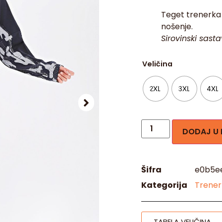
Teget trenerka 
nošenje.
Sirovinski sasta
Veličina
2XL
3XL
4XL
DODAJ U
Šifra
e0b5e
Kategorija
Trener
TABELA VELIČINA