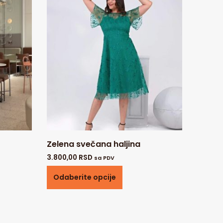
Zelena svečana haljina
3.800,00
RSD
sa PDV
Odaberite opcije