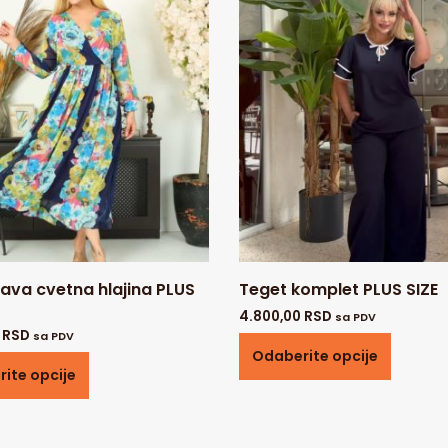
ava cvetna hlajina PLUS
Teget komplet PLUS SIZE
4.800,00
RSD
sa PDV
0
RSD
sa PDV
Odaberite opcije
ite opcije