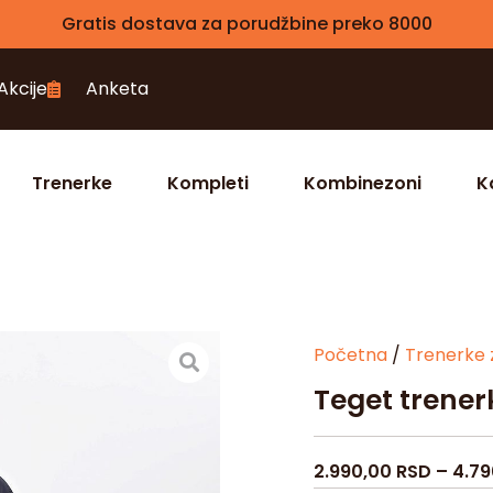
Gratis dostava za porudžbine preko 8000
Akcije
Anketa
Trenerke
Kompleti
Kombinezoni
K
Početna
/
Trenerke 
Teget trener
2.990,00
RSD
–
4.7