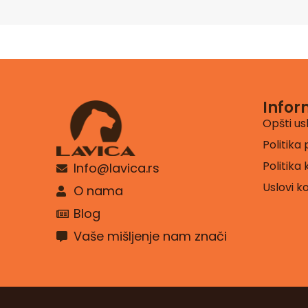
Infor
Opšti us
Politika 
Politika
Info@lavica.rs
Uslovi k
O nama
Blog
Vaše mišljenje nam znači