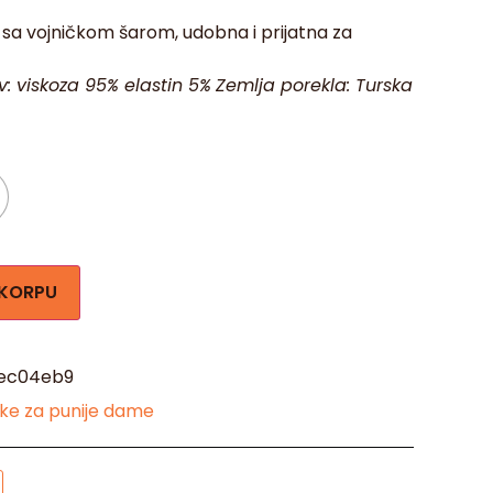
sa vojničkom šarom, udobna i prijatna za
v: viskoza 95% elastin 5%
Zemlja porekla: Turska
 KORPU
ec04eb9
ke za punije dame