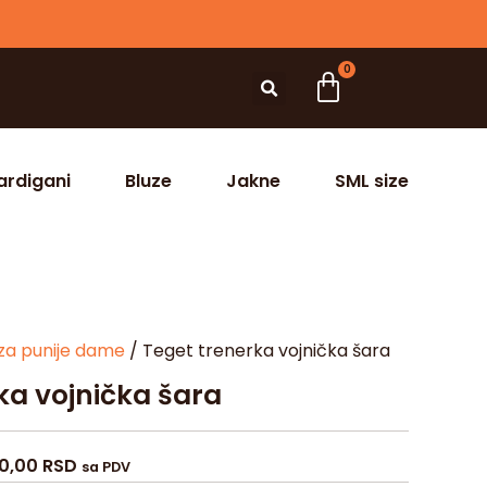
0
ardigani
Bluze
Jakne
SML size
za punije dame
/ Teget trenerka vojnička šara
ka vojnička šara
90,00
RSD
sa PDV